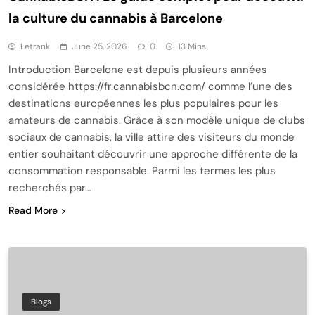
la culture du cannabis à Barcelone
Letrank
June 25, 2026
0
13 Mins
Introduction Barcelone est depuis plusieurs années
considérée https://fr.cannabisbcn.com/ comme l’une des
destinations européennes les plus populaires pour les
amateurs de cannabis. Grâce à son modèle unique de clubs
sociaux de cannabis, la ville attire des visiteurs du monde
entier souhaitant découvrir une approche différente de la
consommation responsable. Parmi les termes les plus
recherchés par…
Read More
Blogs