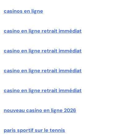
casinos en ligne
casino en ligne retrait immédiat
casino en ligne retrait immédiat
casino en ligne retrait immédiat
casino en ligne retrait immédiat
nouveau casino en ligne 2026
paris sportif sur le tennis