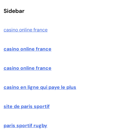
Sidebar
casino online france
casino online france
casino online france
casino en ligne qui paye le plus
site de paris sportif
paris sportif rugby