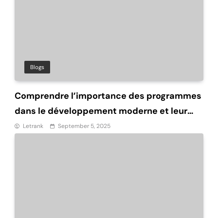
Blogs
Comprendre l’importance des programmes
dans le développement moderne et leur
rôle dans différents domaines
Letrank
September 5, 2025