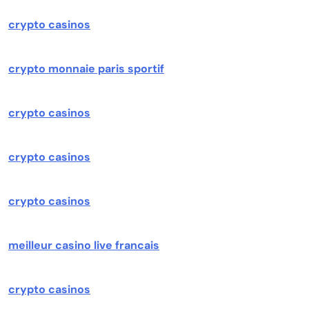
crypto casinos
crypto monnaie paris sportif
crypto casinos
crypto casinos
crypto casinos
meilleur casino live francais
crypto casinos