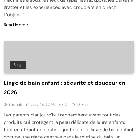
gratter et les expériences avec croupiers en direct.
L’objectif…
Read More
Blogs
Linge de bain enfant : sécurité et douceur en
2026
Letrank
July 26, 2026
0
13 Mins
Les parents d’aujourd’hui recherchent avant tout des
produits qui protègent la peau délicate de leurs enfants
tout en offrant un confort quotidien. Le linge de bain enfant
occupe une place centrale dans la routine du bain, un