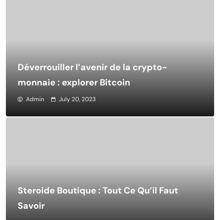
Déverrouiller l’avenir de la crypto-
monnaie : explorer Bitcoin
Admin
July 20, 2023
Steroide Boutique : Tout Ce Qu’il Faut
Savoir