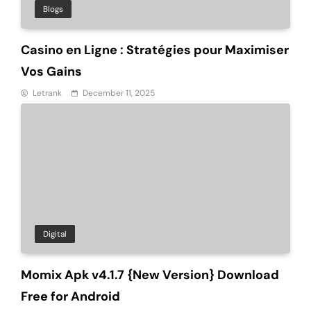
Blogs
Casino en Ligne : Stratégies pour Maximiser
Vos Gains
Letrank
December 11, 2025
Digital
Momix Apk v4.1.7 {New Version} Download
Free for Android