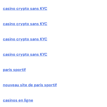
casino crypto sans KYC
casino crypto sans KYC
casino crypto sans KYC
casino crypto sans KYC
paris sportif
nouveau site de paris sportif
casinos en ligne