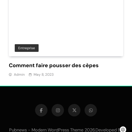
Entreprise
Comment faire pousser des cèpes
Admin
May 8, 2023
Pubnews - Modern WordPress Theme 2026.Developed By