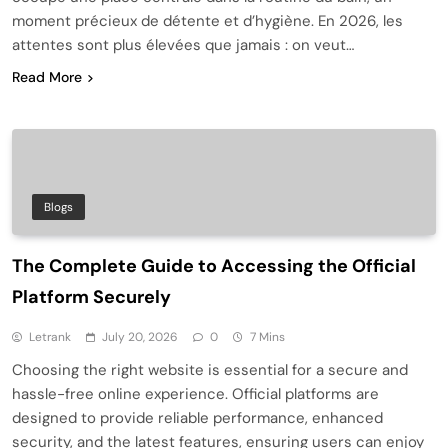
moment précieux de détente et d’hygiène. En 2026, les
attentes sont plus élevées que jamais : on veut…
Read More
Blogs
The Complete Guide to Accessing the Official
Platform Securely
Letrank
July 20, 2026
0
7 Mins
Choosing the right website is essential for a secure and
hassle-free online experience. Official platforms are
designed to provide reliable performance, enhanced
security, and the latest features, ensuring users can enjoy