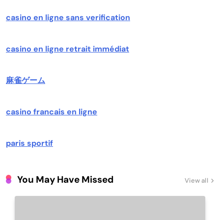
casino en ligne sans verification
casino en ligne retrait immédiat
麻雀ゲーム
casino francais en ligne
paris sportif
You May Have Missed
View all