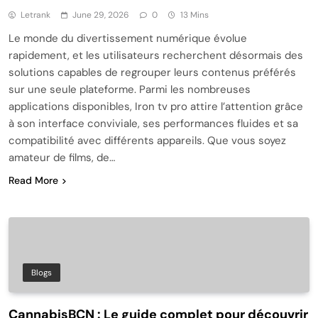
Letrank
June 29, 2026
0
13 Mins
Le monde du divertissement numérique évolue
rapidement, et les utilisateurs recherchent désormais des
solutions capables de regrouper leurs contenus préférés
sur une seule plateforme. Parmi les nombreuses
applications disponibles, Iron tv pro attire l’attention grâce
à son interface conviviale, ses performances fluides et sa
compatibilité avec différents appareils. Que vous soyez
amateur de films, de…
Read More
Blogs
CannabisBCN : Le guide complet pour découvrir