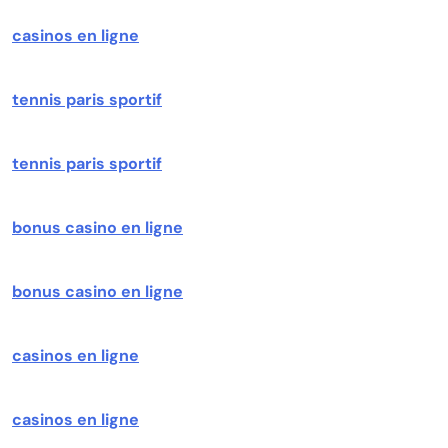
casinos en ligne
tennis paris sportif
tennis paris sportif
bonus casino en ligne
bonus casino en ligne
casinos en ligne
casinos en ligne