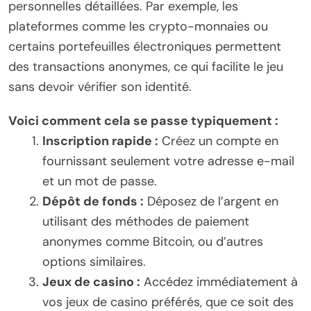
personnelles détaillées. Par exemple, les
plateformes comme les crypto-monnaies ou
certains portefeuilles électroniques permettent
des transactions anonymes, ce qui facilite le jeu
sans devoir vérifier son identité.
Voici comment cela se passe typiquement :
Inscription rapide :
Créez un compte en
fournissant seulement votre adresse e-mail
et un mot de passe.
Dépôt de fonds :
Déposez de l’argent en
utilisant des méthodes de paiement
anonymes comme Bitcoin, ou d’autres
options similaires.
Jeux de casino :
Accédez immédiatement à
vos jeux de casino préférés, que ce soit des