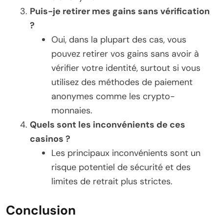
Puis-je retirer mes gains sans vérification
?
Oui, dans la plupart des cas, vous
pouvez retirer vos gains sans avoir à
vérifier votre identité, surtout si vous
utilisez des méthodes de paiement
anonymes comme les crypto-
monnaies.
Quels sont les inconvénients de ces
casinos ?
Les principaux inconvénients sont un
risque potentiel de sécurité et des
limites de retrait plus strictes.
Conclusion