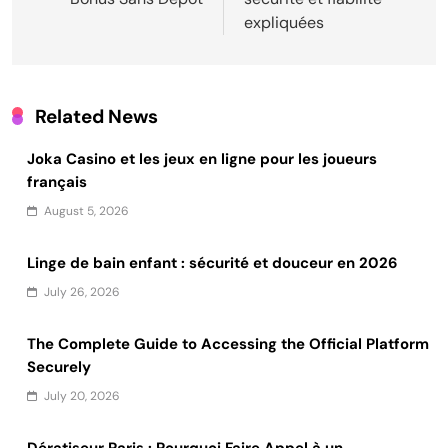
expliquées
Related News
Joka Casino et les jeux en ligne pour les joueurs
français
August 5, 2026
Linge de bain enfant : sécurité et douceur en 2026
July 26, 2026
The Complete Guide to Accessing the Official Platform
Securely
July 20, 2026
Dératiseur Paris : Pourquoi Faire Appel à un