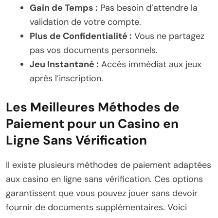
Gain de Temps :
Pas besoin d’attendre la
validation de votre compte.
Plus de Confidentialité :
Vous ne partagez
pas vos documents personnels.
Jeu Instantané :
Accès immédiat aux jeux
après l’inscription.
Les Meilleures Méthodes de
Paiement pour un Casino en
Ligne Sans Vérification
Il existe plusieurs méthodes de paiement adaptées
aux casino en ligne sans vérification. Ces options
garantissent que vous pouvez jouer sans devoir
fournir de documents supplémentaires. Voici