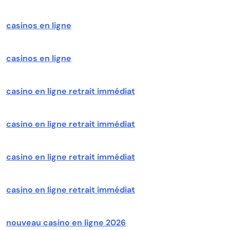
casinos en ligne
casinos en ligne
casino en ligne retrait immédiat
casino en ligne retrait immédiat
casino en ligne retrait immédiat
casino en ligne retrait immédiat
nouveau casino en ligne 2026