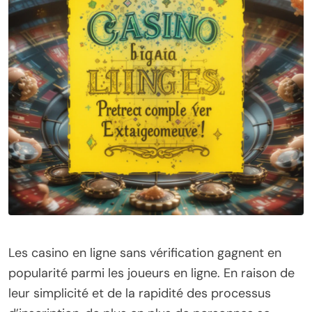
Les casino en ligne sans vérification gagnent en
popularité parmi les joueurs en ligne. En raison de
leur simplicité et de la rapidité des processus