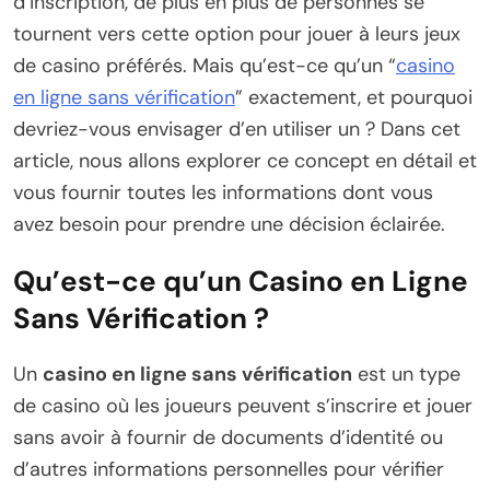
d’inscription, de plus en plus de personnes se
tournent vers cette option pour jouer à leurs jeux
de casino préférés. Mais qu’est-ce qu’un “
casino
en ligne sans vérification
” exactement, et pourquoi
devriez-vous envisager d’en utiliser un ? Dans cet
article, nous allons explorer ce concept en détail et
vous fournir toutes les informations dont vous
avez besoin pour prendre une décision éclairée.
Qu’est-ce qu’un Casino en Ligne
Sans Vérification ?
Un
casino en ligne sans vérification
est un type
de casino où les joueurs peuvent s’inscrire et jouer
sans avoir à fournir de documents d’identité ou
d’autres informations personnelles pour vérifier