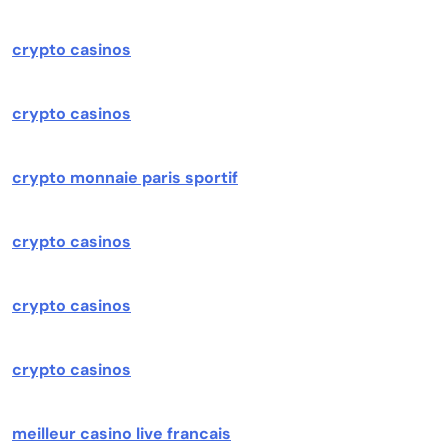
crypto casinos
crypto casinos
crypto monnaie paris sportif
crypto casinos
crypto casinos
crypto casinos
meilleur casino live francais