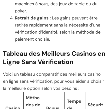
machines à sous, des jeux de table ou du
poker.
Retrait de gains :
Les gains peuvent être
retirés rapidement sans la nécessité d’une
vérification d’identité, selon la méthode de
paiement choisie.
Tableau des Meilleurs Casinos en
Ligne Sans Vérification
Voici un tableau comparatif des meilleurs casino
en ligne sans vérification, pour vous aider à choisir
la meilleure option selon vos besoins :
Métho
Temps
des de
Sécurit
Casino
Bonus
de