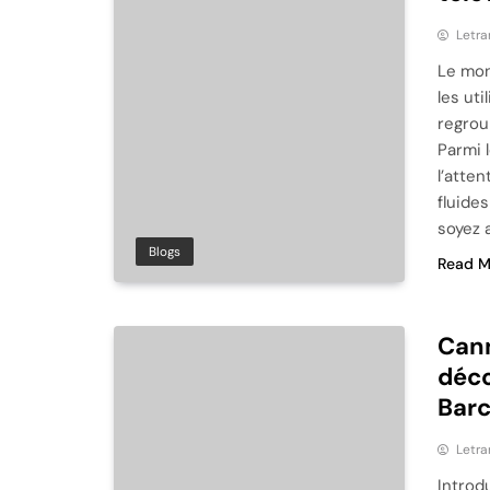
Letra
Le mon
les ut
regrou
Parmi 
l’atte
fluide
soyez 
Blogs
Read M
Cann
déco
Bar
Letra
Introd