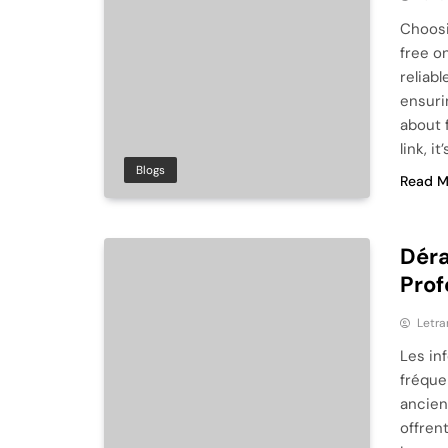
Choosi
free o
reliab
ensuri
about 
link, i
Blogs
Read M
Déra
Prof
Letra
Les in
fréque
ancien
offrent