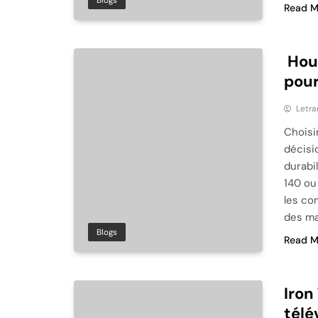
Blogs
Read M
Hous
pour
Letra
Choisi
décisi
durabil
140 ou
les co
des ma
Blogs
Read M
Iron
télé