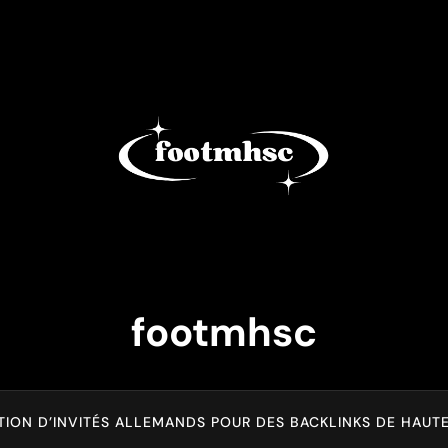
footmhsc
ATION D’INVITÉS ALLEMANDS POUR DES BACKLINKS DE HAUT