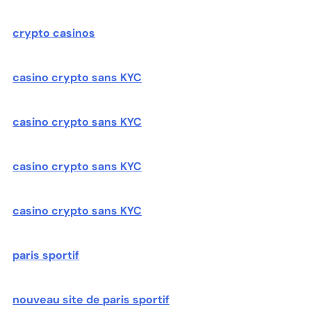
crypto casinos
casino crypto sans KYC
casino crypto sans KYC
casino crypto sans KYC
casino crypto sans KYC
paris sportif
nouveau site de paris sportif