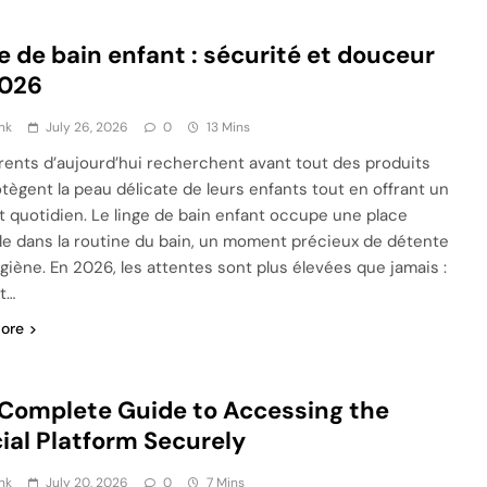
e de bain enfant : sécurité et douceur
2026
nk
July 26, 2026
0
13 Mins
rents d’aujourd’hui recherchent avant tout des produits
otègent la peau délicate de leurs enfants tout en offrant un
t quotidien. Le linge de bain enfant occupe une place
le dans la routine du bain, un moment précieux de détente
ygiène. En 2026, les attentes sont plus élevées que jamais :
t…
ore
Complete Guide to Accessing the
cial Platform Securely
nk
July 20, 2026
0
7 Mins