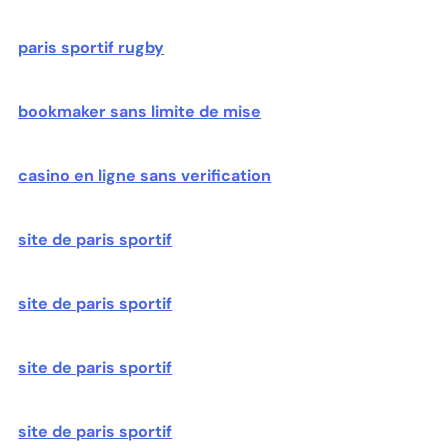
paris sportif rugby
bookmaker sans limite de mise
casino en ligne sans verification
site de paris sportif
site de paris sportif
site de paris sportif
site de paris sportif