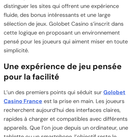
distinguer les sites qui offrent une expérience
fluide, des bonus intéressants et une large
sélection de jeux. Golobet Casino s’inscrit dans
cette logique en proposant un environnement
pensé pour les joueurs qui aiment miser en toute
simplicité.
Une expérience de jeu pensée
pour la facilité
L’un des premiers points qui séduit sur
Golobet
Casino France
est la prise en main. Les joueurs
recherchent aujourd’hui des interfaces claires,
rapides à charger et compatibles avec différents
appareils. Que l’on joue depuis un ordinateur, une
tablette ou un smartphone, l’objectif reste le