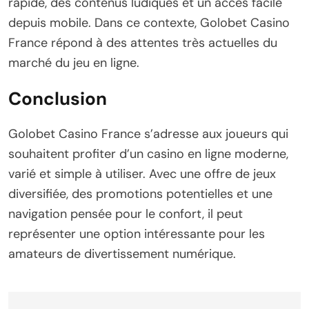
rapide, des contenus ludiques et un accès facile
depuis mobile. Dans ce contexte, Golobet Casino
France répond à des attentes très actuelles du
marché du jeu en ligne.
Conclusion
Golobet Casino France s’adresse aux joueurs qui
souhaitent profiter d’un casino en ligne moderne,
varié et simple à utiliser. Avec une offre de jeux
diversifiée, des promotions potentielles et une
navigation pensée pour le confort, il peut
représenter une option intéressante pour les
amateurs de divertissement numérique.