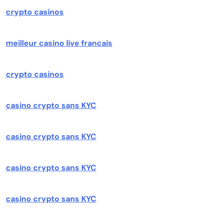
crypto casinos
meilleur casino live francais
crypto casinos
casino crypto sans KYC
casino crypto sans KYC
casino crypto sans KYC
casino crypto sans KYC