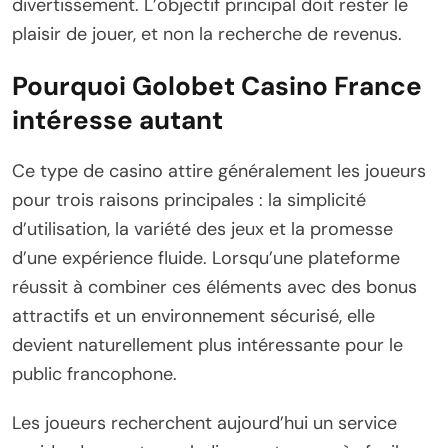
divertissement. L’objectif principal doit rester le
plaisir de jouer, et non la recherche de revenus.
Pourquoi Golobet Casino France
intéresse autant
Ce type de casino attire généralement les joueurs
pour trois raisons principales : la simplicité
d’utilisation, la variété des jeux et la promesse
d’une expérience fluide. Lorsqu’une plateforme
réussit à combiner ces éléments avec des bonus
attractifs et un environnement sécurisé, elle
devient naturellement plus intéressante pour le
public francophone.
Les joueurs recherchent aujourd’hui un service