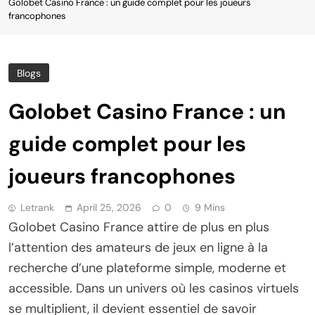
Golobet Casino France : un guide complet pour les joueurs
francophones
Blogs
Golobet Casino France : un
guide complet pour les
joueurs francophones
Letrank
April 25, 2026
0
9 Mins
Golobet Casino France attire de plus en plus
l’attention des amateurs de jeux en ligne à la
recherche d’une plateforme simple, moderne et
accessible. Dans un univers où les casinos virtuels
se multiplient, il devient essentiel de savoir