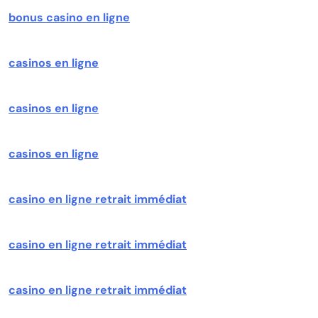
bonus casino en ligne
casinos en ligne
casinos en ligne
casinos en ligne
casino en ligne retrait immédiat
casino en ligne retrait immédiat
casino en ligne retrait immédiat