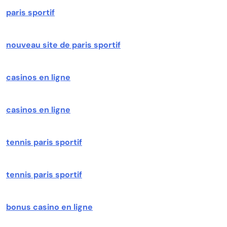
paris sportif
nouveau site de paris sportif
casinos en ligne
casinos en ligne
tennis paris sportif
tennis paris sportif
bonus casino en ligne