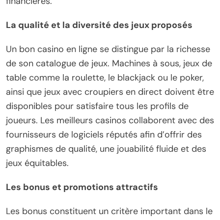
financières.
La qualité et la diversité des jeux proposés
Un bon casino en ligne se distingue par la richesse
de son catalogue de jeux. Machines à sous, jeux de
table comme la roulette, le blackjack ou le poker,
ainsi que jeux avec croupiers en direct doivent être
disponibles pour satisfaire tous les profils de
joueurs. Les meilleurs casinos collaborent avec des
fournisseurs de logiciels réputés afin d’offrir des
graphismes de qualité, une jouabilité fluide et des
jeux équitables.
Les bonus et promotions attractifs
Les bonus constituent un critère important dans le