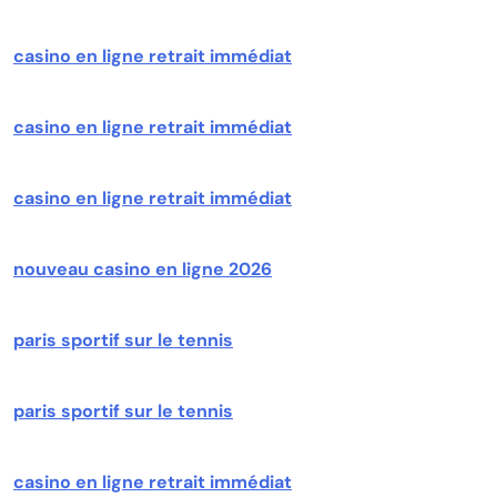
casino en ligne retrait immédiat
casino en ligne retrait immédiat
casino en ligne retrait immédiat
nouveau casino en ligne 2026
paris sportif sur le tennis
paris sportif sur le tennis
casino en ligne retrait immédiat