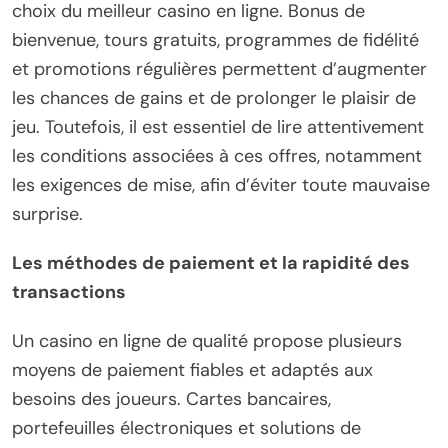
choix du meilleur casino en ligne. Bonus de
bienvenue, tours gratuits, programmes de fidélité
et promotions régulières permettent d’augmenter
les chances de gains et de prolonger le plaisir de
jeu. Toutefois, il est essentiel de lire attentivement
les conditions associées à ces offres, notamment
les exigences de mise, afin d’éviter toute mauvaise
surprise.
Les méthodes de paiement et la rapidité des
transactions
Un casino en ligne de qualité propose plusieurs
moyens de paiement fiables et adaptés aux
besoins des joueurs. Cartes bancaires,
portefeuilles électroniques et solutions de