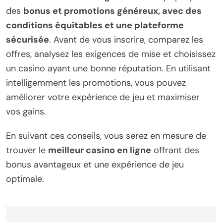
des
bonus et promotions généreux, avec des
conditions équitables et une plateforme
sécurisée
. Avant de vous inscrire, comparez les
offres, analysez les exigences de mise et choisissez
un casino ayant une bonne réputation. En utilisant
intelligemment les promotions, vous pouvez
améliorer votre expérience de jeu et maximiser
vos gains.
En suivant ces conseils, vous serez en mesure de
trouver le
meilleur casino en ligne
offrant des
bonus avantageux et une expérience de jeu
optimale.