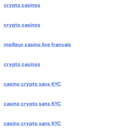
crypto casinos
crypto casinos
meilleur casino live francais
crypto casinos
casino crypto sans KYC
casino crypto sans KYC
casino crypto sans KYC