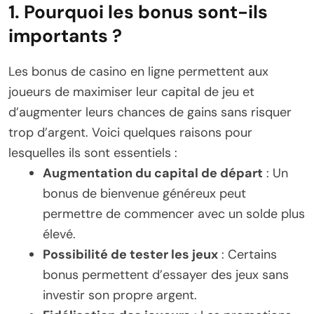
1. Pourquoi les bonus sont-ils
importants ?
Les bonus de casino en ligne permettent aux
joueurs de maximiser leur capital de jeu et
d’augmenter leurs chances de gains sans risquer
trop d’argent. Voici quelques raisons pour
lesquelles ils sont essentiels :
Augmentation du capital de départ
: Un
bonus de bienvenue généreux peut
permettre de commencer avec un solde plus
élevé.
Possibilité de tester les jeux
: Certains
bonus permettent d’essayer des jeux sans
investir son propre argent.