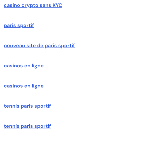
casino crypto sans KYC
paris sportif
nouveau site de paris sportif
casinos en ligne
casinos en ligne
tennis paris sportif
tennis paris sportif