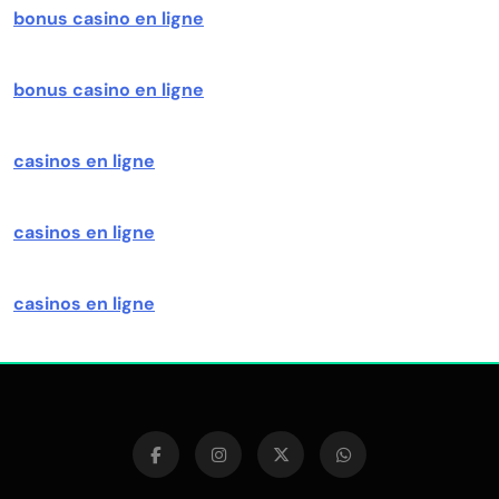
bonus casino en ligne
bonus casino en ligne
casinos en ligne
casinos en ligne
casinos en ligne