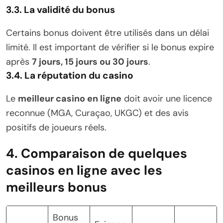
3.3. La validité du bonus
Certains bonus doivent être utilisés dans un délai
limité. Il est important de vérifier si le bonus expire
après
7 jours, 15 jours ou 30 jours
.
3.4. La réputation du casino
Le
meilleur casino en ligne
doit avoir une licence
reconnue (MGA, Curaçao, UKGC) et des avis
positifs de joueurs réels.
4. Comparaison de quelques
casinos en ligne avec les
meilleurs bonus
Bonus