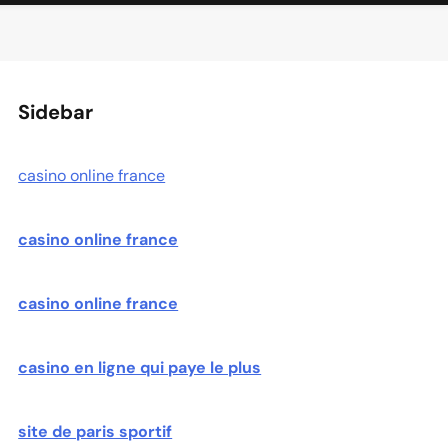
Sidebar
casino online france
casino online france
casino online france
casino en ligne qui paye le plus
site de paris sportif