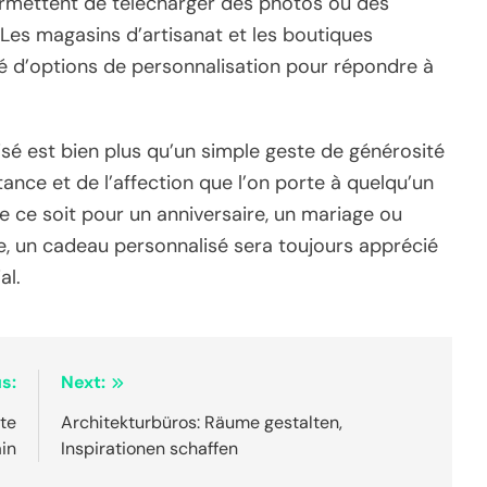
permettent de télécharger des photos ou des
Les magasins d’artisanat et les boutiques
té d’options de personnalisation pour répondre à
isé est bien plus qu’un simple geste de générosité
ance et de l’affection que l’on porte à quelqu’un
 ce soit pour un anniversaire, un mariage ou
, un cadeau personnalisé sera toujours apprécié
al.
s:
Next:
ite
Architekturbüros: Räume gestalten,
in
Inspirationen schaffen