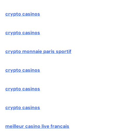
crypto casinos
crypto casinos
crypto monnaie paris sportif
crypto casinos
crypto casinos
crypto casinos
meilleur casino live francais