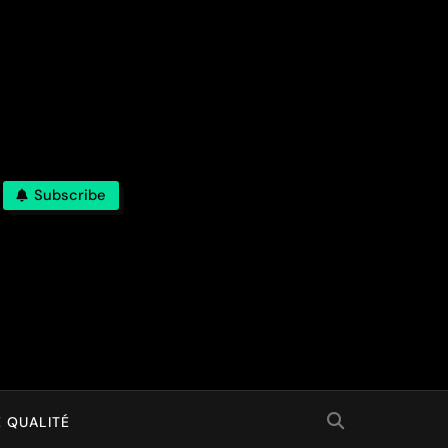
Subscribe
E QUALITÉ