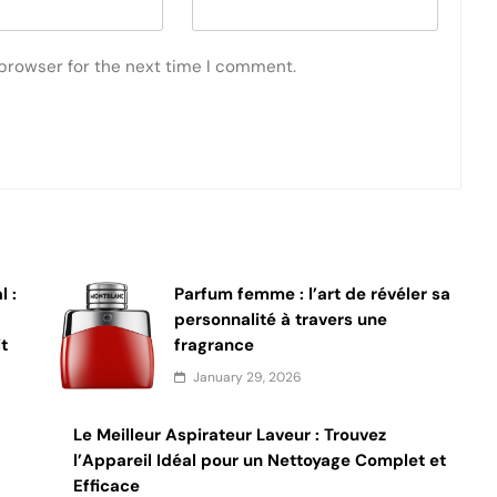
 browser for the next time I comment.
 :
Parfum femme : l’art de révéler sa
personnalité à travers une
t
fragrance
January 29, 2026
Le Meilleur Aspirateur Laveur : Trouvez
l’Appareil Idéal pour un Nettoyage Complet et
Efficace