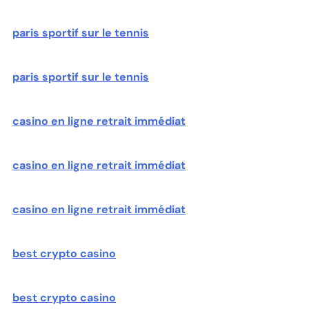
paris sportif sur le tennis
paris sportif sur le tennis
casino en ligne retrait immédiat
casino en ligne retrait immédiat
casino en ligne retrait immédiat
best crypto casino
best crypto casino