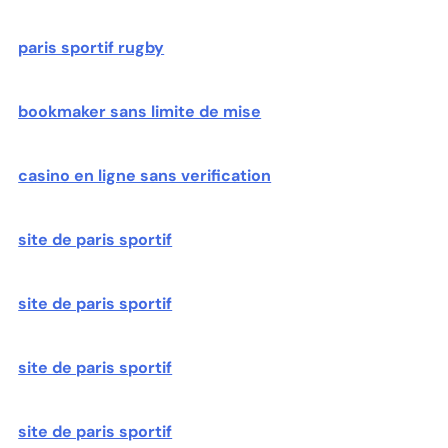
paris sportif rugby
bookmaker sans limite de mise
casino en ligne sans verification
site de paris sportif
site de paris sportif
site de paris sportif
site de paris sportif