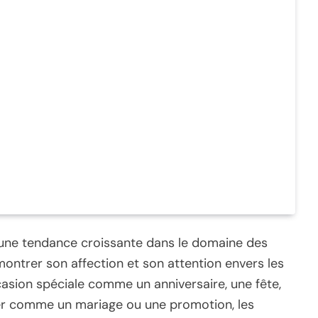
une tendance croissante dans le domaine des
ontrer son affection et son attention envers les
casion spéciale comme un anniversaire, une fête,
er comme un mariage ou une promotion, les