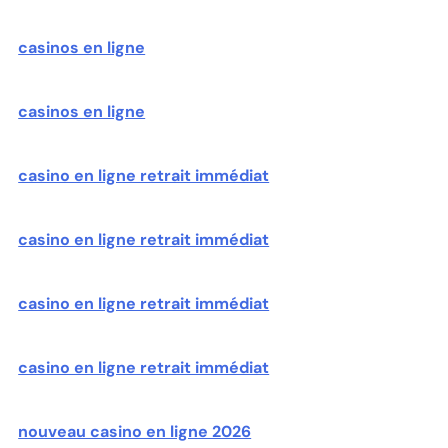
casinos en ligne
casinos en ligne
casino en ligne retrait immédiat
casino en ligne retrait immédiat
casino en ligne retrait immédiat
casino en ligne retrait immédiat
nouveau casino en ligne 2026