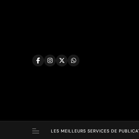
Skip
to
content
LES MEILLEURS SERVICES DE PUBLIC