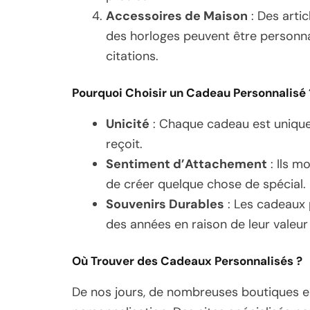
Accessoires de Maison
: Des arti
des horloges peuvent être personnal
citations.
Pourquoi Choisir un Cadeau Personnalisé 
Unicité
: Chaque cadeau est unique,
reçoit.
Sentiment d’Attachement
: Ils m
de créer quelque chose de spécial.
Souvenirs Durables
: Les cadeaux 
des années en raison de leur valeur
Où Trouver des Cadeaux Personnalisés ?
De nos jours, de nombreuses boutiques e