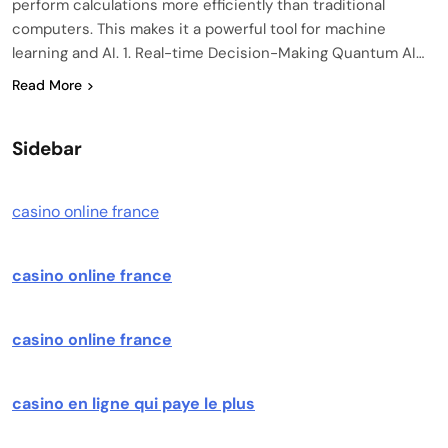
perform calculations more efficiently than traditional
computers. This makes it a powerful tool for machine
learning and AI. 1. Real-time Decision-Making Quantum AI…
Read More
Sidebar
casino online france
casino online france
casino online france
casino en ligne qui paye le plus