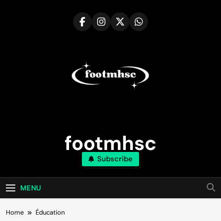
Skip
to
content
footmhsc
Subscribe
MENU
Home
Éducation