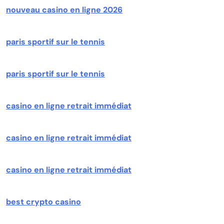
nouveau casino en ligne 2026
paris sportif sur le tennis
paris sportif sur le tennis
casino en ligne retrait immédiat
casino en ligne retrait immédiat
casino en ligne retrait immédiat
best crypto casino