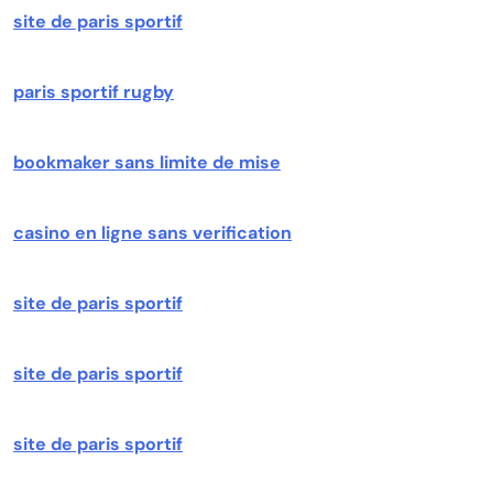
site de paris sportif
paris sportif rugby
bookmaker sans limite de mise
casino en ligne sans verification
site de paris sportif
site de paris sportif
site de paris sportif