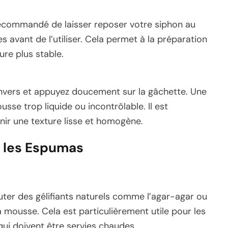
 recommandé de laisser reposer votre siphon au
 avant de l’utiliser. Cela permet à la préparation
ure plus stable.
’envers et appuyez doucement sur la gâchette. Une
sse trop liquide ou incontrôlable. Il est
nir une texture lisse et homogène.
 les Espumas
ter des gélifiants naturels comme l’agar-agar ou
la mousse. Cela est particulièrement utile pour les
ui doivent être servies chaudes.