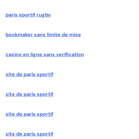
paris sportif rugby
bookmaker sans limite de mise
casino en ligne sans verification
site de paris sportif
site de paris sportif
site de paris sportif
site de paris sportif