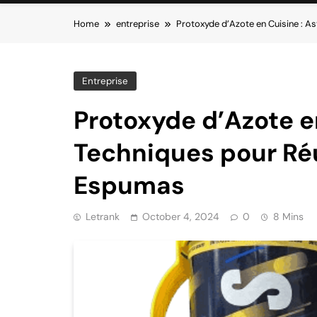
Home
entreprise
Protoxyde d’Azote en Cuisine : 
Entreprise
Protoxyde d’Azote e
Techniques pour Ré
Espumas
Letrank
October 4, 2024
0
8 Mins