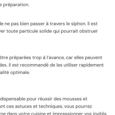
e préparation.
de ne pas bien passer à travers le siphon. Il est
ver toute particule solide qui pourrait obstruer
re préparées trop à l’avance, car elles peuvent
ides. Il est recommandé de les utiliser rapidement
lité optimale.
indispensable pour réussir des mousses et
nt ces astuces et techniques, vous pourrez
e dans votre cuisine et impressionner vos invités