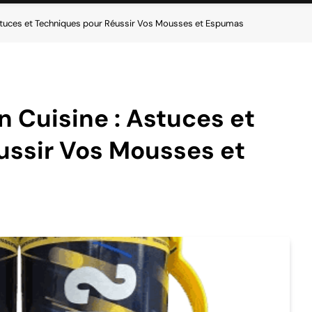
Astuces et Techniques pour Réussir Vos Mousses et Espumas
n Cuisine : Astuces et
ussir Vos Mousses et