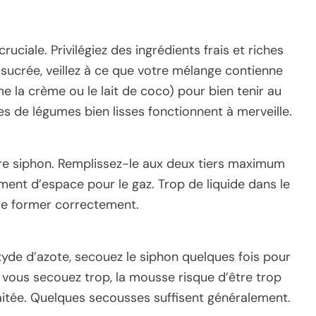
ciale. Privilégiez des ingrédients frais et riches
sucrée, veillez à ce que votre mélange contienne
la crème ou le lait de coco) pour bien tenir au
es de légumes bien lisses fonctionnent à merveille.
tre siphon. Remplissez-le aux deux tiers maximum
ent d’espace pour le gaz. Trop de liquide dans le
se former correctement.
xyde d’azote, secouez le siphon quelques fois pour
i vous secouez trop, la mousse risque d’être trop
aitée. Quelques secousses suffisent généralement.