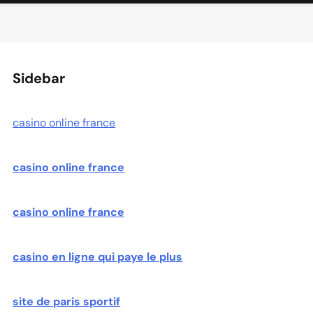
Sidebar
casino online france
casino online france
casino online france
casino en ligne qui paye le plus
site de paris sportif