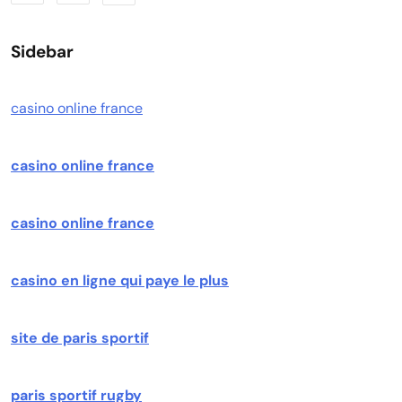
Sidebar
casino online france
casino online france
casino online france
casino en ligne qui paye le plus
site de paris sportif
paris sportif rugby