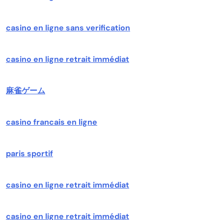
casino en ligne sans verification
casino en ligne retrait immédiat
麻雀ゲーム
casino francais en ligne
paris sportif
casino en ligne retrait immédiat
casino en ligne retrait immédiat