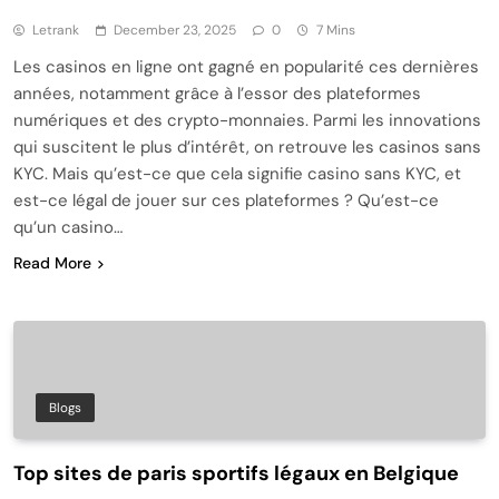
Letrank
December 23, 2025
0
7 Mins
Les casinos en ligne ont gagné en popularité ces dernières
années, notamment grâce à l’essor des plateformes
numériques et des crypto-monnaies. Parmi les innovations
qui suscitent le plus d’intérêt, on retrouve les casinos sans
KYC. Mais qu’est-ce que cela signifie casino sans KYC, et
est-ce légal de jouer sur ces plateformes ? Qu’est-ce
qu’un casino…
Read More
Blogs
Top sites de paris sportifs légaux en Belgique