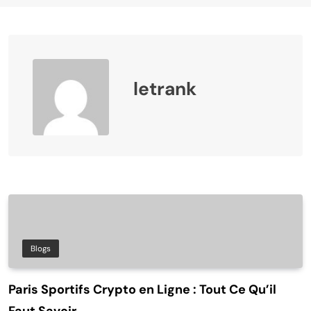
letrank
Blogs
Paris Sportifs Crypto en Ligne : Tout Ce Qu’il