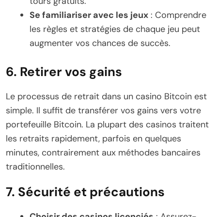
tours gratuits.
Se familiariser avec les jeux
: Comprendre
les règles et stratégies de chaque jeu peut
augmenter vos chances de succès.
6. Retirer vos gains
Le processus de retrait dans un casino Bitcoin est
simple. Il suffit de transférer vos gains vers votre
portefeuille Bitcoin. La plupart des casinos traitent
les retraits rapidement, parfois en quelques
minutes, contrairement aux méthodes bancaires
traditionnelles.
7. Sécurité et précautions
Choisir des casinos licenciés
: Assurez-