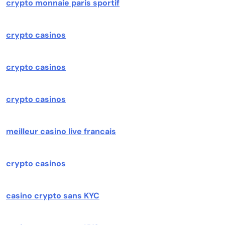
crypto monnaie paris sportif
crypto casinos
crypto casinos
crypto casinos
meilleur casino live francais
crypto casinos
casino crypto sans KYC