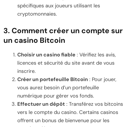
spécifiques aux joueurs utilisant les
cryptomonnaies.
3. Comment créer un compte sur
un casino Bitcoin
Choisir un casino fiable
: Vérifiez les avis,
licences et sécurité du site avant de vous
inscrire.
Créer un portefeuille Bitcoin
: Pour jouer,
vous aurez besoin d’un portefeuille
numérique pour gérer vos fonds.
Effectuer un dépôt
: Transférez vos bitcoins
vers le compte du casino. Certains casinos
offrent un bonus de bienvenue pour les