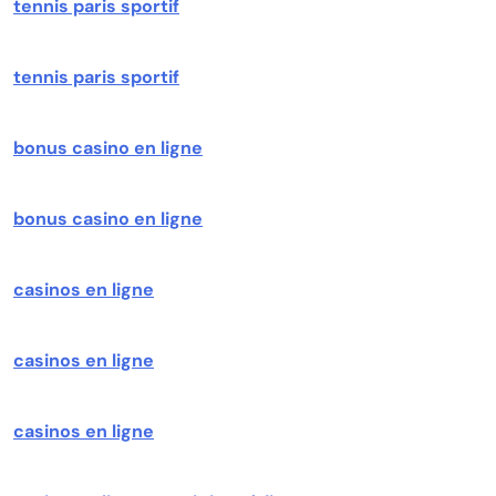
tennis paris sportif
tennis paris sportif
bonus casino en ligne
bonus casino en ligne
casinos en ligne
casinos en ligne
casinos en ligne