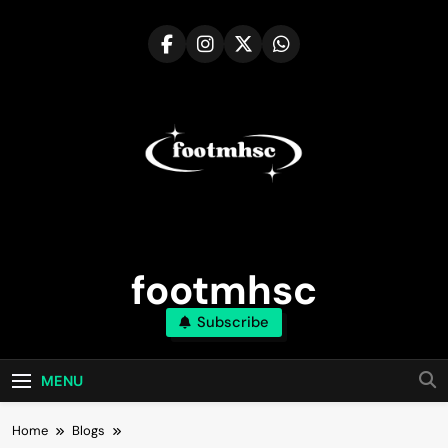
Skip
to
content
footmhsc
Subscribe
MENU
Home
Blogs