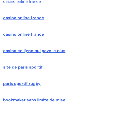
casino online france
casino online france
casino online france
casino en ligne qui paye le plus
site de paris sportif
paris sportif rugby
bookmaker sans limite de mise