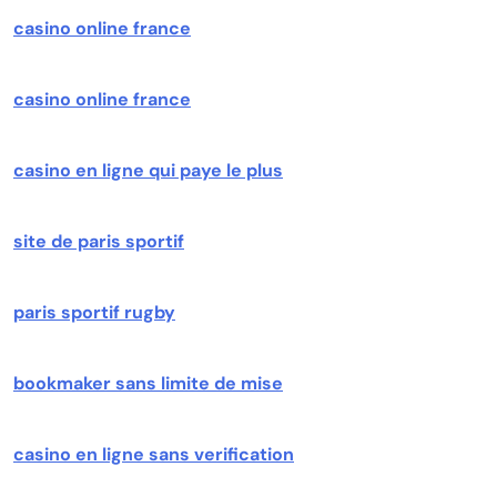
casino online france
casino online france
casino en ligne qui paye le plus
site de paris sportif
paris sportif rugby
bookmaker sans limite de mise
casino en ligne sans verification