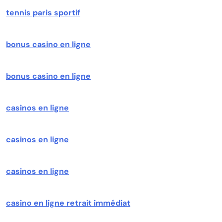
tennis paris sportif
bonus casino en ligne
bonus casino en ligne
casinos en ligne
casinos en ligne
casinos en ligne
casino en ligne retrait immédiat