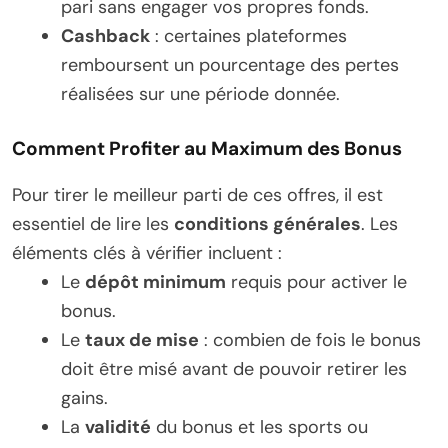
pari sans engager vos propres fonds.
Cashback
: certaines plateformes
remboursent un pourcentage des pertes
réalisées sur une période donnée.
Comment Profiter au Maximum des Bonus
Pour tirer le meilleur parti de ces offres, il est
essentiel de lire les
conditions générales
. Les
éléments clés à vérifier incluent :
Le
dépôt minimum
requis pour activer le
bonus.
Le
taux de mise
: combien de fois le bonus
doit être misé avant de pouvoir retirer les
gains.
La
validité
du bonus et les sports ou