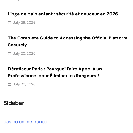
Linge de bain enfant : sécurité et douceur en 2026
July 26, 2026
The Complete Guide to Accessing the Official Platform
Securely
July 20, 2026
Dératiseur Paris : Pourquoi Faire Appel à un
Professionnel pour Éliminer les Rongeurs ?
July 20, 2026
Sidebar
casino online france