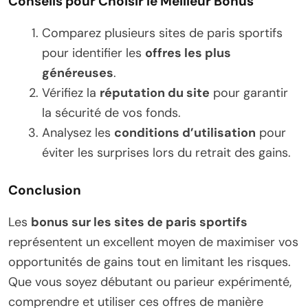
Conseils pour Choisir le Meilleur Bonus
Comparez plusieurs sites de paris sportifs
pour identifier les
offres les plus
généreuses
.
Vérifiez la
réputation du site
pour garantir
la sécurité de vos fonds.
Analysez les
conditions d’utilisation
pour
éviter les surprises lors du retrait des gains.
Conclusion
Les
bonus sur les sites de paris sportifs
représentent un excellent moyen de maximiser vos
opportunités de gains tout en limitant les risques.
Que vous soyez débutant ou parieur expérimenté,
comprendre et utiliser ces offres de manière