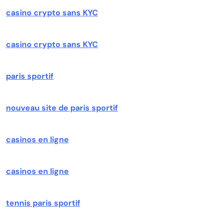
casino crypto sans KYC
casino crypto sans KYC
paris sportif
nouveau site de paris sportif
casinos en ligne
casinos en ligne
tennis paris sportif