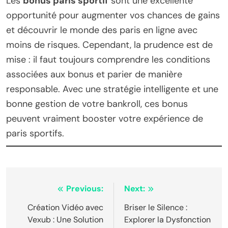
Les
bonus paris sportif
sont une excellente
opportunité pour augmenter vos chances de gains
et découvrir le monde des paris en ligne avec
moins de risques. Cependant, la prudence est de
mise : il faut toujours comprendre les conditions
associées aux bonus et parier de manière
responsable. Avec une stratégie intelligente et une
bonne gestion de votre bankroll, ces bonus
peuvent vraiment booster votre expérience de
paris sportifs.
Post
Previous:
Next:
navigation
Création Vidéo avec
Briser le Silence :
Vexub : Une Solution
Explorer la Dysfonction