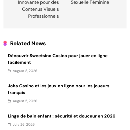
Innovante pour des
Sexuelle Féminine
Contenus Visuels
Professionnels
Related News
Découvrir Sweetsino Casino pour jouer en ligne
facilement
August 8, 2026
Joka Casino et les jeux en ligne pour les joueurs
français
August 5, 2026
Linge de bain enfant : sécurité et douceur en 2026
July 26, 2026