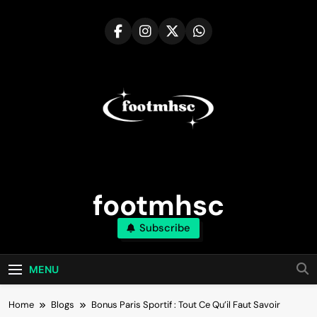
Skip
to
content
footmhsc
Subscribe
MENU
Home
Blogs
Bonus Paris Sportif : Tout Ce Qu’il Faut Savoir