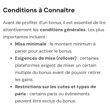
Conditions à Connaître
Avant de profiter d’un bonus, il est essentiel de lire
attentivement les
conditions générales
. Les plus
importantes incluent :
Mise minimale
: le montant minimum à
parier pour activer le bonus.
Exigences de mise (rollover)
: certaines
plateformes exigent de miser un certain
multiple du bonus avant de pouvoir retirer
les gains.
Restrictions sur les cotes et types de
paris
: certains paris ou événements
peuvent être exclus du bonus.