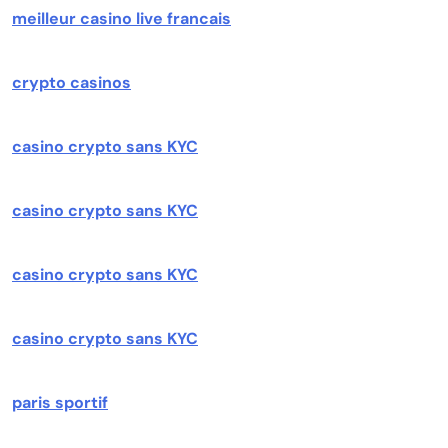
meilleur casino live francais
crypto casinos
casino crypto sans KYC
casino crypto sans KYC
casino crypto sans KYC
casino crypto sans KYC
paris sportif