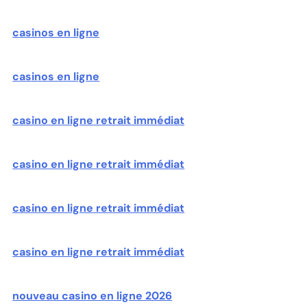
casinos en ligne
casinos en ligne
casino en ligne retrait immédiat
casino en ligne retrait immédiat
casino en ligne retrait immédiat
casino en ligne retrait immédiat
nouveau casino en ligne 2026