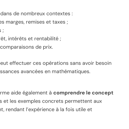
t dans de nombreux contextes :
es marges, remises et taxes ;
 ;
êt, intérêts et rentabilité ;
, comparaisons de prix.
eut effectuer ces opérations sans avoir besoin
aissances avancées en mathématiques.
eforme aide également à
comprendre le concept
les et les exemples concrets permettent aux
, rendant l’expérience à la fois utile et