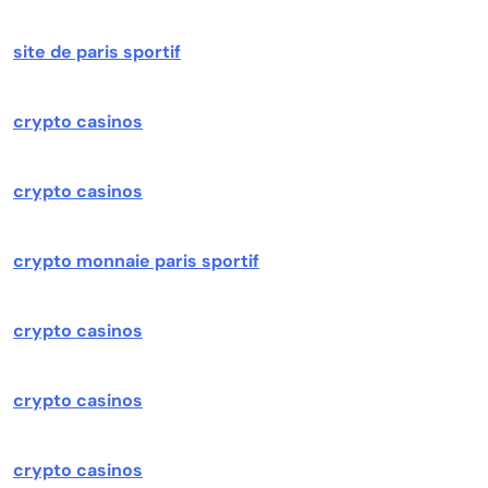
site de paris sportif
crypto casinos
crypto casinos
crypto monnaie paris sportif
crypto casinos
crypto casinos
crypto casinos