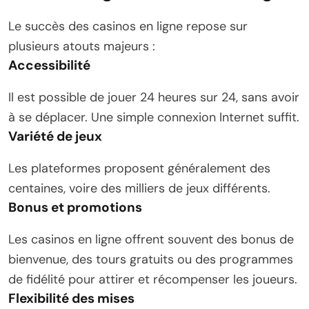
Le succès des casinos en ligne repose sur
plusieurs atouts majeurs :
Accessibilité
Il est possible de jouer 24 heures sur 24, sans avoir
à se déplacer. Une simple connexion Internet suffit.
Variété de jeux
Les plateformes proposent généralement des
centaines, voire des milliers de jeux différents.
Bonus et promotions
Les casinos en ligne offrent souvent des bonus de
bienvenue, des tours gratuits ou des programmes
de fidélité pour attirer et récompenser les joueurs.
Flexibilité des mises