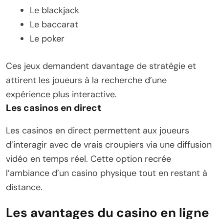
Le blackjack
Le baccarat
Le poker
Ces jeux demandent davantage de stratégie et
attirent les joueurs à la recherche d’une
expérience plus interactive.
Les casinos en direct
Les casinos en direct permettent aux joueurs
d’interagir avec de vrais croupiers via une diffusion
vidéo en temps réel. Cette option recrée
l’ambiance d’un casino physique tout en restant à
distance.
Les avantages du casino en ligne