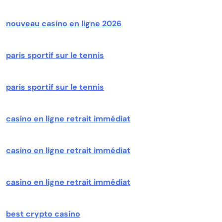
nouveau casino en ligne 2026
paris sportif sur le tennis
paris sportif sur le tennis
casino en ligne retrait immédiat
casino en ligne retrait immédiat
casino en ligne retrait immédiat
best crypto casino