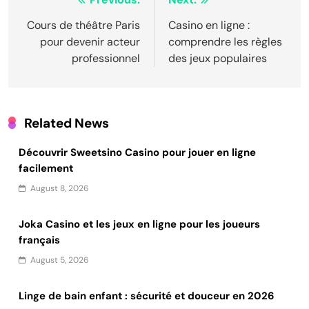
Post
navigation
Cours de théâtre Paris
Casino en ligne :
pour devenir acteur
comprendre les règles
professionnel
des jeux populaires
Related News
Découvrir Sweetsino Casino pour jouer en ligne
facilement
August 8, 2026
Joka Casino et les jeux en ligne pour les joueurs
français
August 5, 2026
Linge de bain enfant : sécurité et douceur en 2026