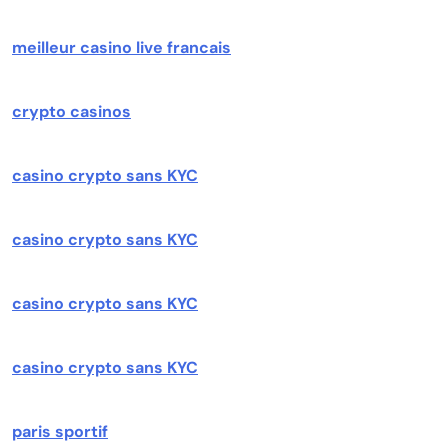
meilleur casino live francais
crypto casinos
casino crypto sans KYC
casino crypto sans KYC
casino crypto sans KYC
casino crypto sans KYC
paris sportif