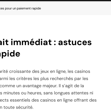
uces pour un paiement rapide
ait immédiat : astuces
apide
rité croissante des jeux en ligne, les casinos
rmi les critères les plus recherchés par les
comme un avantage majeur. Il s’agit de la
es minutes ou heures, sans longues attentes ni
ects essentiels des casinos en ligne offrant des
n toute sécurité.