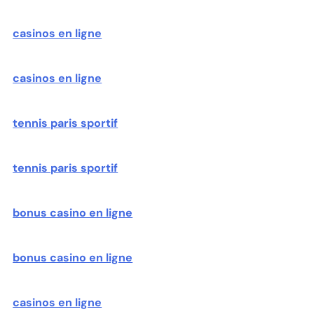
casinos en ligne
casinos en ligne
tennis paris sportif
tennis paris sportif
bonus casino en ligne
bonus casino en ligne
casinos en ligne