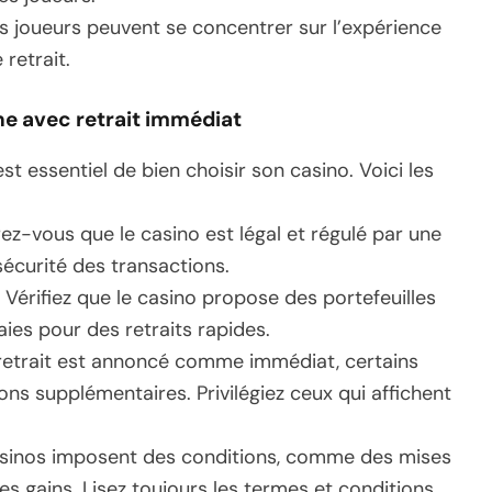
s joueurs peuvent se concentrer sur l’expérience
 retrait.
gne avec retrait immédiat
est essentiel de bien choisir son casino. Voici les
ez-vous que le casino est légal et régulé par une
sécurité des transactions.
 Vérifiez que le casino propose des portefeuilles
es pour des retraits rapides.
 retrait est annoncé comme immédiat, certains
ons supplémentaires. Privilégiez ceux qui affichent
asinos imposent des conditions, comme des mises
es gains. Lisez toujours les termes et conditions.