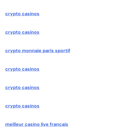
crypto casinos
crypto casinos
crypto monnaie paris sportif
crypto casinos
crypto casinos
crypto casinos
meilleur casino live francais