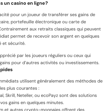
 un casino en ligne ?
cité pour un joueur de transférer ses gains de
re, portefeuille électronique ou carte de
ontrairement aux retraits classiques qui peuvent
médiat permet de recevoir son argent en quelques
é et sécurité.
pprécié par les joueurs réguliers ou ceux qui
ains pour d’autres activités ou investissements.
apides
s immédiats utilisent généralement des méthodes de
es plus courantes :
al, Skrill, Neteller, ou ecoPayz sont des solutions
 vos gains en quelques minutes.
um et autres crypto-monnaies offrent des