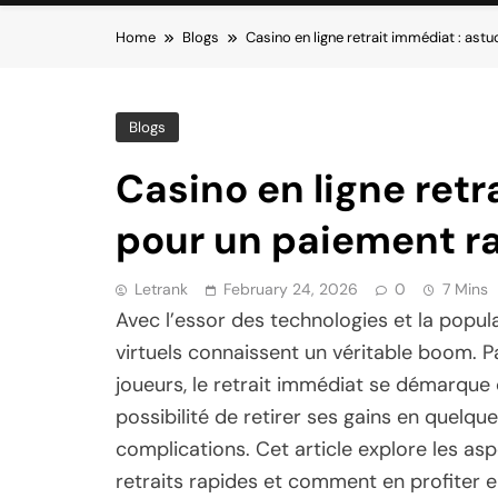
Home
Blogs
Casino en ligne retrait immédiat : ast
Blogs
Casino en ligne retr
pour un paiement r
Letrank
February 24, 2026
0
7 Mins
Avec l’essor des technologies et la popula
virtuels connaissent un véritable boom. Pa
joueurs, le retrait immédiat se démarque 
possibilité de retirer ses gains en quelqu
complications. Cet article explore les asp
retraits rapides et comment en profiter e