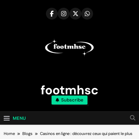
Skip
to
content
footmhsc
Subscribe
MENU
Home
Blogs
Casinos en ligne : découvrez ceux qui paient le plus