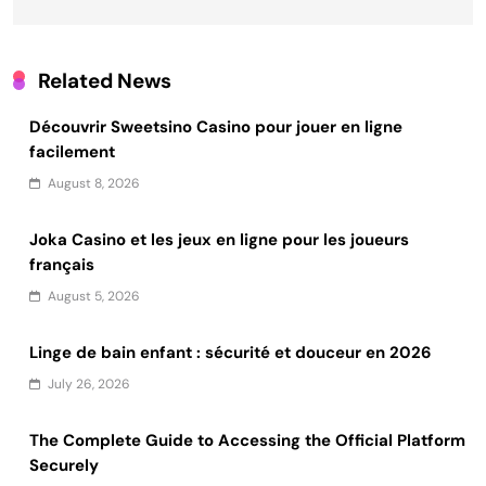
Related News
Découvrir Sweetsino Casino pour jouer en ligne
facilement
August 8, 2026
Joka Casino et les jeux en ligne pour les joueurs
français
August 5, 2026
Linge de bain enfant : sécurité et douceur en 2026
July 26, 2026
The Complete Guide to Accessing the Official Platform
Securely