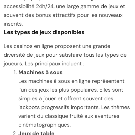
accessibilité 24h/24, une large gamme de jeux et
souvent des bonus attractifs pour les nouveaux
inscrits.
Les types de jeux disponibles
Les casinos en ligne proposent une grande
diversité de jeux pour satisfaire tous les types de
joueurs. Les principaux incluent :
Machines à sous
Les machines à sous en ligne représentent
l’un des jeux les plus populaires. Elles sont
simples à jouer et offrent souvent des
jackpots progressifs importants. Les thèmes
varient du classique fruité aux aventures
cinématographiques.
Jeux de table