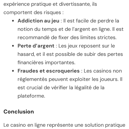
expérience pratique et divertissante, ils
comportent des risques :
Addiction au jeu
: Il est facile de perdre la
notion du temps et de l’argent en ligne. Il est
recommandé de fixer des limites strictes.
Perte d’argent
: Les jeux reposent sur le
hasard, et il est possible de subir des pertes
financières importantes.
Fraudes et escroqueries
: Les casinos non
réglementés peuvent exploiter les joueurs. Il
est crucial de vérifier la légalité de la
plateforme.
Conclusion
Le casino en ligne représente une solution pratique