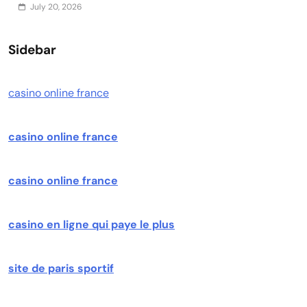
July 20, 2026
Sidebar
casino online france
casino online france
casino online france
casino en ligne qui paye le plus
site de paris sportif