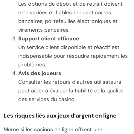
Les options de dépôt et de retrait doivent
être variées et fiables, incluant cartes
bancaires, portefeuilles électroniques et
virements bancaires.
Support client efficace
Un service client disponible et réactif est
indispensable pour résoudre rapidement les
problèmes.
Avis des joueurs
Consulter les retours d’autres utilisateurs
peut aider à évaluer la fiabilité et la qualité
des services du casino.
Les risques liés aux jeux d’argent en ligne
Même si les casinos en ligne offrent une