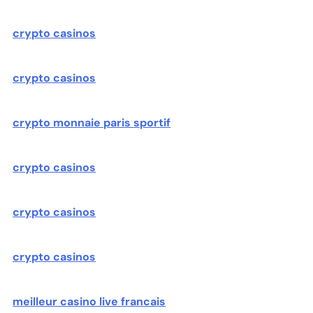
crypto casinos
crypto casinos
crypto monnaie paris sportif
crypto casinos
crypto casinos
crypto casinos
meilleur casino live francais