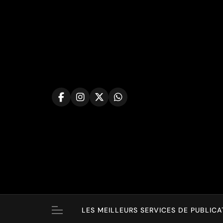
Skip
to
content
LES MEILLEURS SERVICES DE PUBLIC