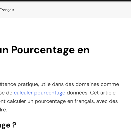
Français
un Pourcentage en
pétence pratique, utile dans des domaines comme
yse de
calculer pourcentage
données. Cet article
nt calculer un pourcentage en français, avec des
re.
age ?