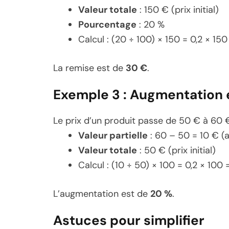
Valeur totale
: 150 € (prix initial)
Pourcentage
: 20 %
Calcul : (20 ÷ 100) × 150 = 0,2 × 15
La remise est de
30 €
.
Exemple 3 : Augmentation
Le prix d’un produit passe de 50 € à 60 
Valeur partielle
: 60 – 50 = 10 € (
Valeur totale
: 50 € (prix initial)
Calcul : (10 ÷ 50) × 100 = 0,2 × 100
L’augmentation est de
20 %
.
Astuces pour simplifier