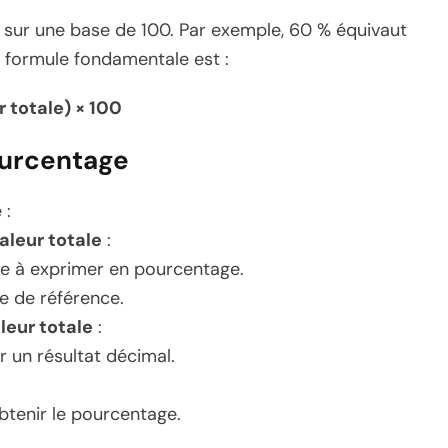
 sur une base de 100. Par exemple, 60 % équivaut
a formule fondamentale est :
r totale) × 100
ourcentage
 :
valeur totale
:
ie à exprimer en pourcentage.
e de référence.
aleur totale
:
r un résultat décimal.
obtenir le pourcentage.