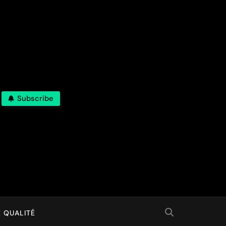
Subscribe
E QUALITÉ