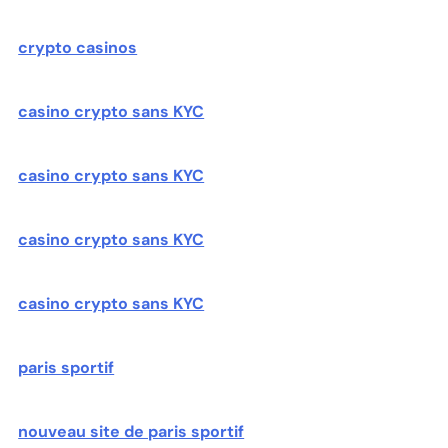
crypto casinos
casino crypto sans KYC
casino crypto sans KYC
casino crypto sans KYC
casino crypto sans KYC
paris sportif
nouveau site de paris sportif