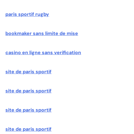
paris sportif rugby
bookmaker sans limite de mise
casino en ligne sans verification
site de paris sportif
site de paris sportif
site de paris sportif
site de paris sportif