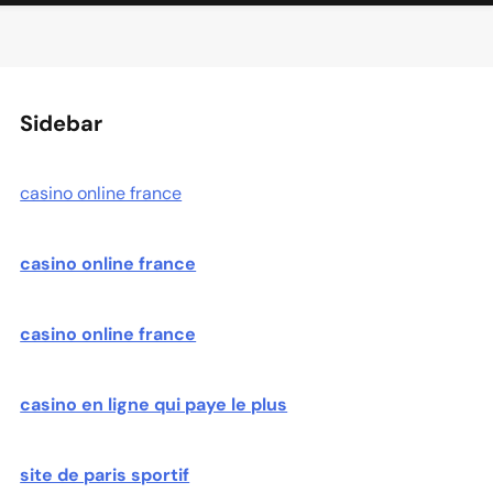
Sidebar
casino online france
casino online france
casino online france
casino en ligne qui paye le plus
site de paris sportif