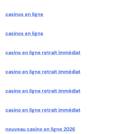
casinos en ligne
casinos en ligne
casino en ligne retrait immédiat
casino en ligne retrait immédiat
casino en ligne retrait immédiat
casino en ligne retrait immédiat
nouveau casino en ligne 2026