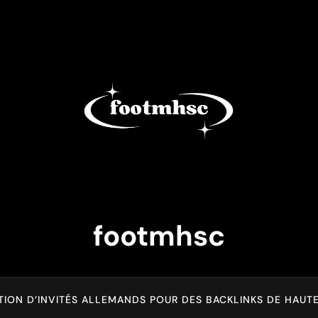
footmhsc
ATION D’INVITÉS ALLEMANDS POUR DES BACKLINKS DE HAUT