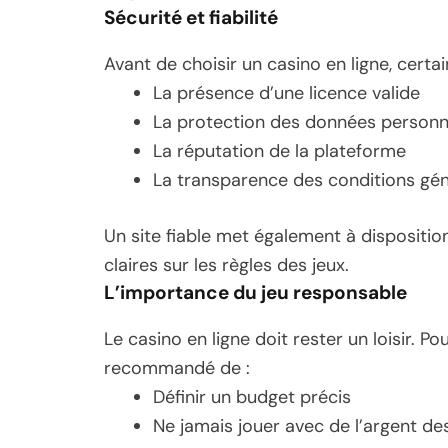
Sécurité et fiabilité
Avant de choisir un casino en ligne, certain
La présence d’une licence valide
La protection des données personn
La réputation de la plateforme
La transparence des conditions gén
Un site fiable met également à disposition
claires sur les règles des jeux.
L’importance du jeu responsable
Le casino en ligne doit rester un loisir. Pou
recommandé de :
Définir un budget précis
Ne jamais jouer avec de l’argent de