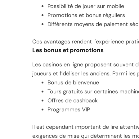
Possibilité de jouer sur mobile
Promotions et bonus réguliers
Différents moyens de paiement séc
Ces avantages rendent l’expérience pratiq
Les bonus et promotions
Les casinos en ligne proposent souvent d
joueurs et fidéliser les anciens. Parmi les
Bonus de bienvenue
Tours gratuits sur certaines machin
Offres de cashback
Programmes VIP
Il est cependant important de lire atten
exigences de mise qui déterminent les mod