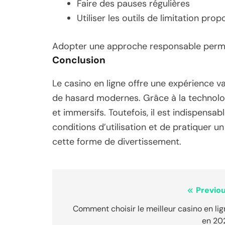
Faire des pauses régulières
Utiliser les outils de limitation pro
Adopter une approche responsable permet 
Conclusion
Le casino en ligne offre une expérience v
de hasard modernes. Grâce à la technolog
et immersifs. Toutefois, il est indispensab
conditions d’utilisation et de pratiquer u
cette forme de divertissement.
Post
Previou
navigation
Comment choisir le meilleur casino en li
en 20