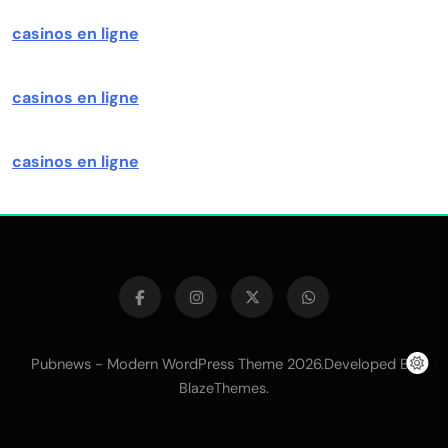
casinos en ligne
casinos en ligne
casinos en ligne
Pubnews - Modern WordPress Theme 2026.Developed By
.
BlazeThemes