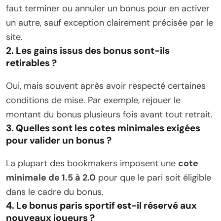
faut terminer ou annuler un bonus pour en activer
un autre, sauf exception clairement précisée par le
site.
2. Les gains issus des bonus sont-ils
retirables ?
Oui, mais souvent après avoir respecté certaines
conditions de mise. Par exemple, rejouer le
montant du bonus plusieurs fois avant tout retrait.
3. Quelles sont les cotes minimales exigées
pour valider un bonus ?
La plupart des bookmakers imposent une
cote
minimale de 1.5 à 2.0
pour que le pari soit éligible
dans le cadre du bonus.
4. Le bonus paris sportif est-il réservé aux
nouveaux joueurs ?