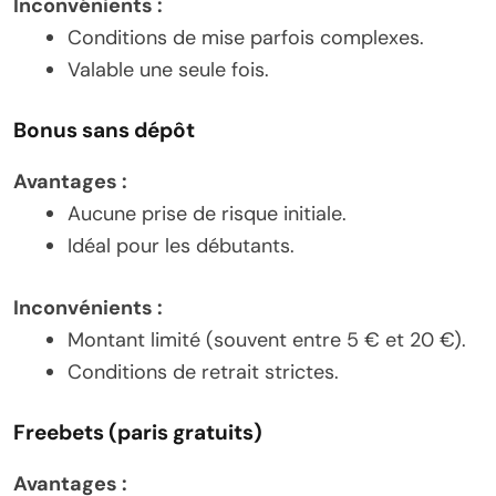
Inconvénients :
Conditions de mise parfois complexes.
Valable une seule fois.
Bonus sans dépôt
Avantages :
Aucune prise de risque initiale.
Idéal pour les débutants.
Inconvénients :
Montant limité (souvent entre 5 € et 20 €).
Conditions de retrait strictes.
Freebets (paris gratuits)
Avantages :