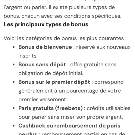
l’argent ou parier. Il existe plusieurs types de
bonus, chacun avec ses conditions spécifiques.
Les principaux types de bonus
Voici les catégories de bonus les plus courantes :
Bonus de bienvenue
: réservé aux nouveaux
inscrits.
Bonus sans dépôt
: offre gratuite sans
obligation de dépôt initial.
Bonus sur le premier dépôt
: correspond
généralement à un pourcentage de votre
premier versement.
Paris gratuits (freebets)
: crédits utilisables
pour parier sans miser son propre argent.
Cashback ou remboursement de paris
perdus
: remboursement partiel en cas de