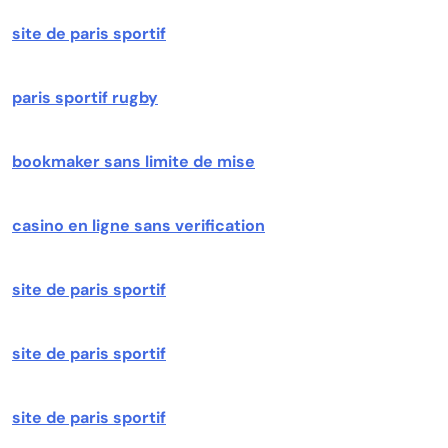
site de paris sportif
paris sportif rugby
bookmaker sans limite de mise
casino en ligne sans verification
site de paris sportif
site de paris sportif
site de paris sportif