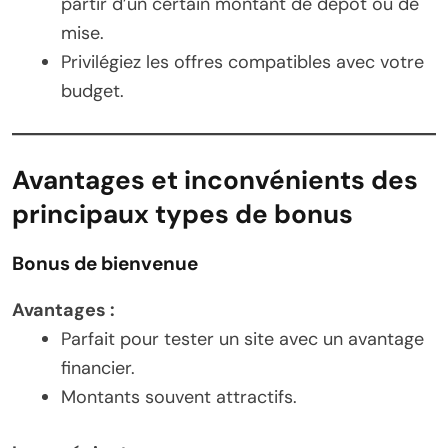
partir d’un certain montant de dépôt ou de
mise.
Privilégiez les offres compatibles avec votre
budget.
Avantages et inconvénients des
principaux types de bonus
Bonus de bienvenue
Avantages :
Parfait pour tester un site avec un avantage
financier.
Montants souvent attractifs.