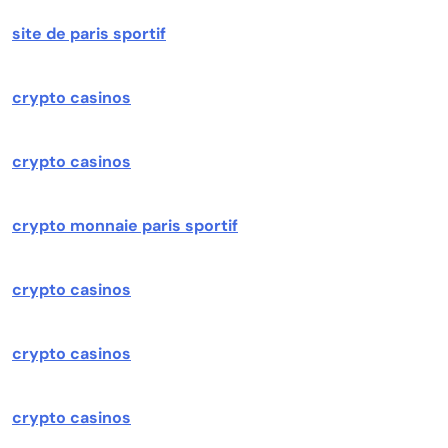
site de paris sportif
crypto casinos
crypto casinos
crypto monnaie paris sportif
crypto casinos
crypto casinos
crypto casinos