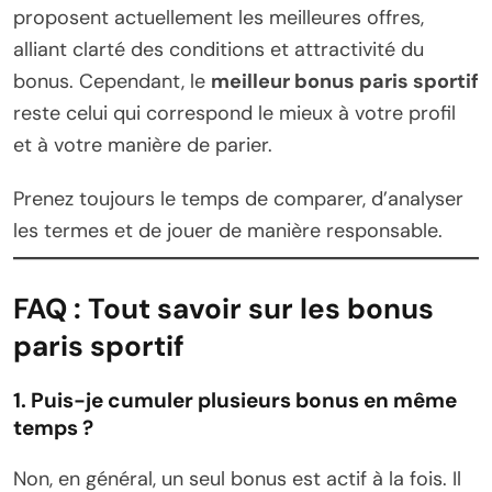
proposent actuellement les meilleures offres,
alliant clarté des conditions et attractivité du
bonus. Cependant, le
meilleur bonus paris sportif
reste celui qui correspond le mieux à votre profil
et à votre manière de parier.
Prenez toujours le temps de comparer, d’analyser
les termes et de jouer de manière responsable.
FAQ : Tout savoir sur les bonus
paris sportif
1. Puis-je cumuler plusieurs bonus en même
temps ?
Non, en général, un seul bonus est actif à la fois. Il