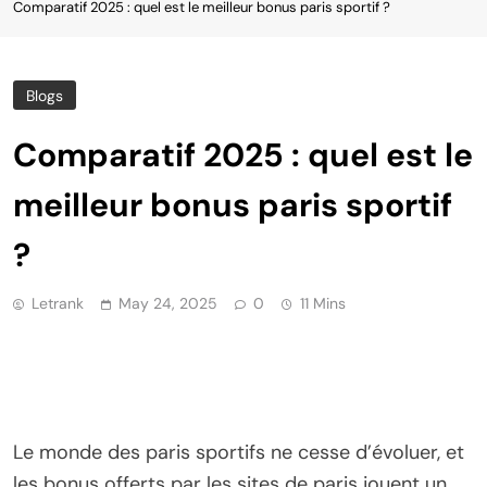
Comparatif 2025 : quel est le meilleur bonus paris sportif ?
Blogs
Comparatif 2025 : quel est le
meilleur bonus paris sportif
?
Letrank
May 24, 2025
0
11 Mins
Le monde des paris sportifs ne cesse d’évoluer, et
les bonus offerts par les sites de paris jouent un