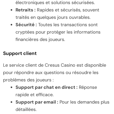
électroniques et solutions sécurisées.
Retraits :
Rapides et sécurisés, souvent
traités en quelques jours ouvrables.
Sécurité :
Toutes les transactions sont
cryptées pour protéger les informations
financières des joueurs.
Support client
Le service client de Cresus Casino est disponible
pour répondre aux questions ou résoudre les
problèmes des joueurs :
Support par chat en direct :
Réponse
rapide et efficace.
Support par email :
Pour les demandes plus
détaillées.