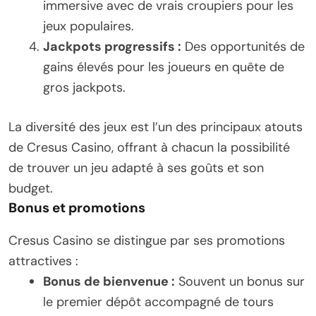
immersive avec de vrais croupiers pour les
jeux populaires.
Jackpots progressifs :
Des opportunités de
gains élevés pour les joueurs en quête de
gros jackpots.
La diversité des jeux est l’un des principaux atouts
de Cresus Casino, offrant à chacun la possibilité
de trouver un jeu adapté à ses goûts et son
budget.
Bonus et promotions
Cresus Casino se distingue par ses promotions
attractives :
Bonus de bienvenue :
Souvent un bonus sur
le premier dépôt accompagné de tours