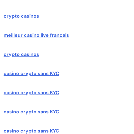
crypto casinos
meilleur casino live francais
crypto casinos
casino crypto sans KYC
casino crypto sans KYC
casino crypto sans KYC
casino crypto sans KYC