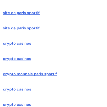
site de paris sportif
site de paris sportif
crypto casinos
crypto casinos
crypto monnaie paris sportif
crypto casinos
crypto casinos