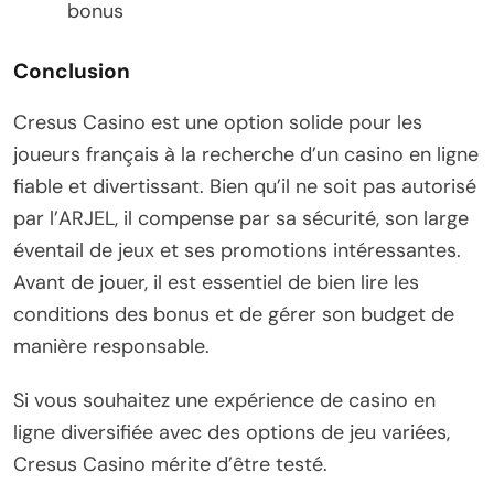
bonus
Conclusion
Cresus Casino est une option solide pour les
joueurs français à la recherche d’un casino en ligne
fiable et divertissant. Bien qu’il ne soit pas autorisé
par l’ARJEL, il compense par sa sécurité, son large
éventail de jeux et ses promotions intéressantes.
Avant de jouer, il est essentiel de bien lire les
conditions des bonus et de gérer son budget de
manière responsable.
Si vous souhaitez une expérience de casino en
ligne diversifiée avec des options de jeu variées,
Cresus Casino mérite d’être testé.