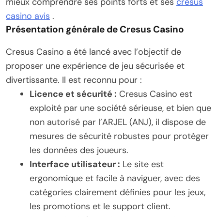
mieux comprendre ses points forts et ses
cresus
casino avis
.
Présentation générale de Cresus Casino
Cresus Casino a été lancé avec l’objectif de
proposer une expérience de jeu sécurisée et
divertissante. Il est reconnu pour :
Licence et sécurité :
Cresus Casino est
exploité par une société sérieuse, et bien que
non autorisé par l’ARJEL (ANJ), il dispose de
mesures de sécurité robustes pour protéger
les données des joueurs.
Interface utilisateur :
Le site est
ergonomique et facile à naviguer, avec des
catégories clairement définies pour les jeux,
les promotions et le support client.