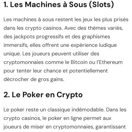
1. Les Machines à Sous (Slots)
Les machines à sous restent les jeux les plus prisés
dans les crypto casinos. Avec des thèmes variés,
des jackpots progressifs et des graphismes
immersifs, elles offrent une expérience ludique
unique. Les joueurs peuvent utiliser des
cryptomonnaies comme le Bitcoin ou l’Ethereum
pour tenter leur chance et potentiellement
décrocher de gros gains.
2. Le Poker en Crypto
Le poker reste un classique indémodable. Dans les
crypto casinos, le poker en ligne permet aux
joueurs de miser en cryptomonnaies, garantissant