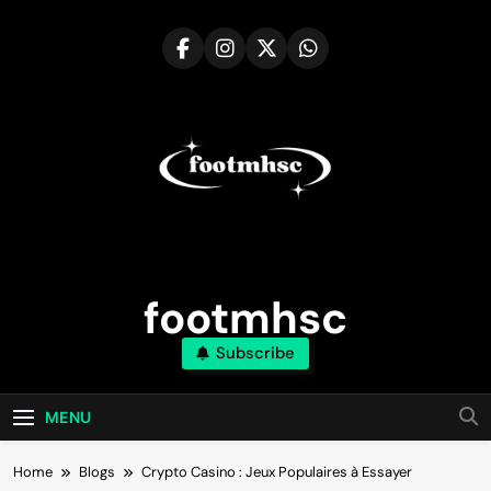
Skip
to
content
footmhsc
Subscribe
MENU
Home
Blogs
Crypto Casino : Jeux Populaires à Essayer