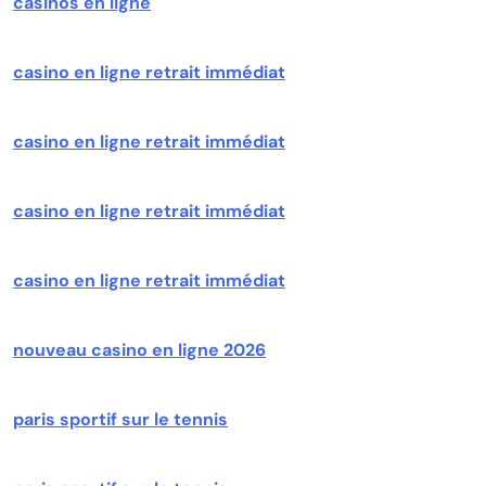
casinos en ligne
casino en ligne retrait immédiat
casino en ligne retrait immédiat
casino en ligne retrait immédiat
casino en ligne retrait immédiat
nouveau casino en ligne 2026
paris sportif sur le tennis