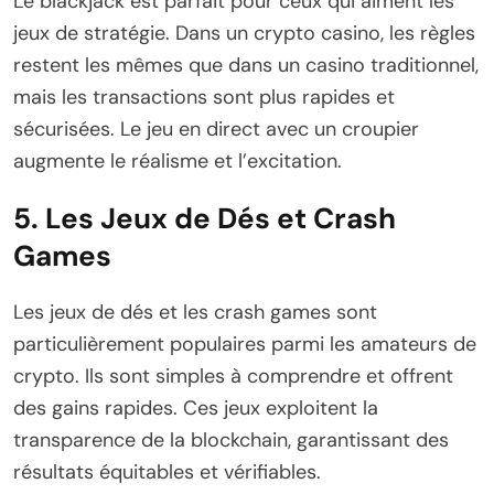
Le blackjack est parfait pour ceux qui aiment les
jeux de stratégie. Dans un crypto casino, les règles
restent les mêmes que dans un casino traditionnel,
mais les transactions sont plus rapides et
sécurisées. Le jeu en direct avec un croupier
augmente le réalisme et l’excitation.
5. Les Jeux de Dés et Crash
Games
Les jeux de dés et les crash games sont
particulièrement populaires parmi les amateurs de
crypto. Ils sont simples à comprendre et offrent
des gains rapides. Ces jeux exploitent la
transparence de la blockchain, garantissant des
résultats équitables et vérifiables.