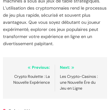
machines à sous aux jeux de table stratégiques.
L’utilisation des cryptomonnaies rend le processus
de jeu plus rapide, sécurisé et souvent plus
avantageux. Que vous soyez débutant ou joueur
expérimenté, explorer ces jeux populaires peut
transformer votre expérience en ligne en un
divertissement palpitant.
Post
Previous:
Next:
navigation
Crypto Roulette : La
Les Crypto-Casinos :
Nouvelle Expérience
une Nouvelle Ère du
Jeu en Ligne