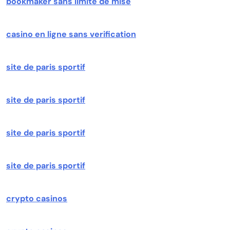
bookmaker sans limite de mise
casino en ligne sans verification
site de paris sportif
site de paris sportif
site de paris sportif
site de paris sportif
crypto casinos