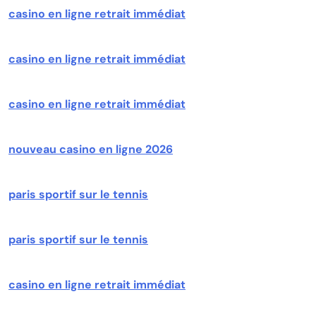
casino en ligne retrait immédiat
casino en ligne retrait immédiat
casino en ligne retrait immédiat
nouveau casino en ligne 2026
paris sportif sur le tennis
paris sportif sur le tennis
casino en ligne retrait immédiat