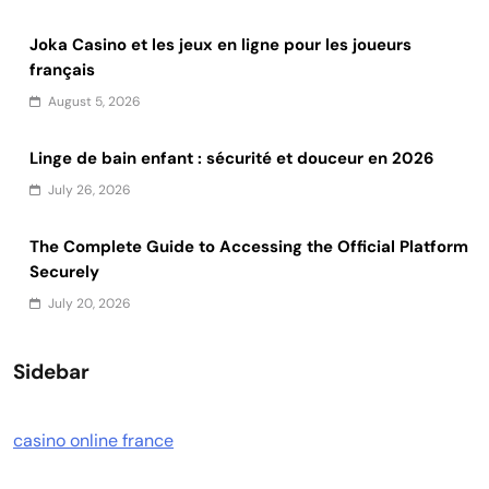
Joka Casino et les jeux en ligne pour les joueurs
français
August 5, 2026
Linge de bain enfant : sécurité et douceur en 2026
July 26, 2026
The Complete Guide to Accessing the Official Platform
Securely
July 20, 2026
Sidebar
casino online france