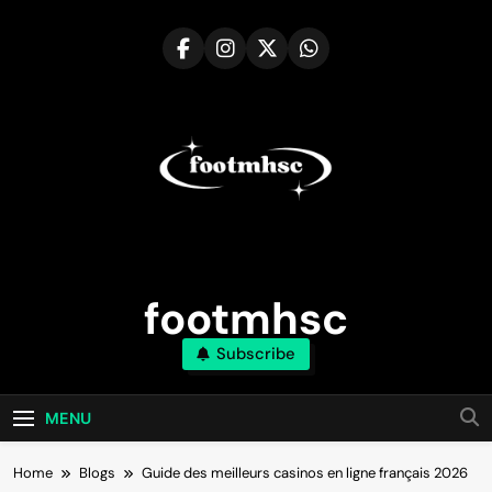
Skip
to
content
footmhsc
Subscribe
MENU
Home
Blogs
Guide des meilleurs casinos en ligne français 2026