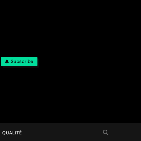
Subscribe
E QUALITÉ