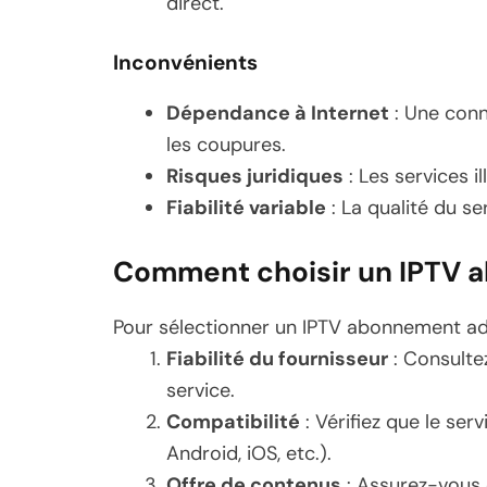
direct.
Inconvénients
Dépendance à Internet
: Une conn
les coupures.
Risques juridiques
: Les services i
Fiabilité variable
: La qualité du s
Comment choisir un IPTV 
Pour sélectionner un IPTV abonnement ad
Fiabilité du fournisseur
: Consultez
service.
Compatibilité
: Vérifiez que le ser
Android, iOS, etc.).
Offre de contenus
: Assurez-vous 