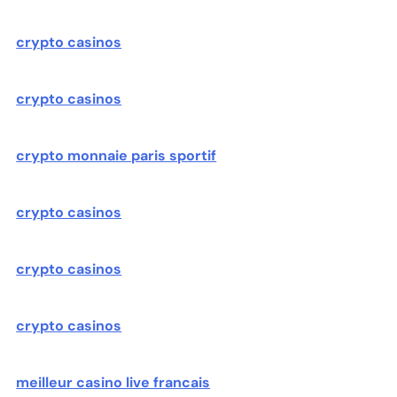
crypto casinos
crypto casinos
crypto monnaie paris sportif
crypto casinos
crypto casinos
crypto casinos
meilleur casino live francais