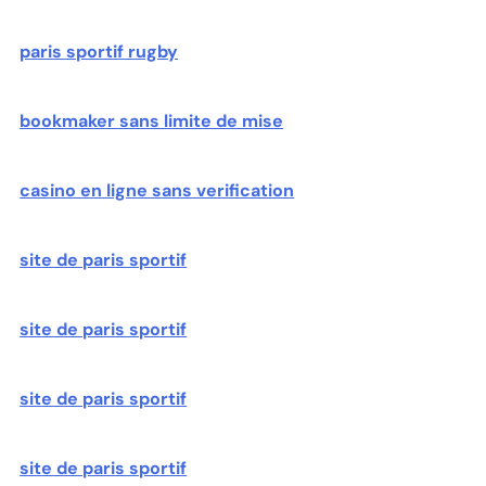
paris sportif rugby
bookmaker sans limite de mise
casino en ligne sans verification
site de paris sportif
site de paris sportif
site de paris sportif
site de paris sportif