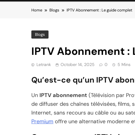
Home
Blogs
IPTV Abonnement : Le guide complet
Blogs
IPTV Abonnement : 
Letrank
October 14, 2025
0
5 Mins
Qu’est-ce qu’un IPTV abo
Un
IPTV abonnement
(Télévision par Pr
de diffuser des chaînes télévisées, films,
Internet, sans recours au câble ou au sate
Premium
offre une alternative moderne et f