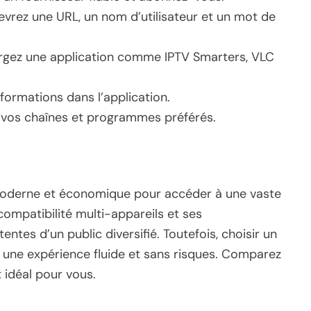
evrez une URL, un nom d’utilisateur et un mot de
rgez une application comme IPTV Smarters, VLC
informations dans l’application.
 vos chaînes et programmes préférés.
moderne et économique pour accéder à une vaste
ompatibilité multi-appareils et ses
entes d’un public diversifié. Toutefois, choisir un
ur une expérience fluide et sans risques. Comparez
 idéal pour vous.