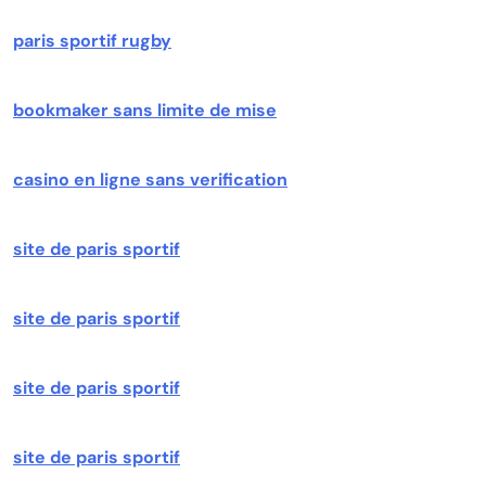
paris sportif rugby
bookmaker sans limite de mise
casino en ligne sans verification
site de paris sportif
site de paris sportif
site de paris sportif
site de paris sportif