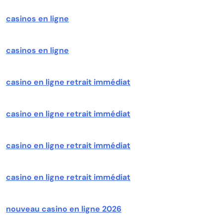
casinos en ligne
casinos en ligne
casino en ligne retrait immédiat
casino en ligne retrait immédiat
casino en ligne retrait immédiat
casino en ligne retrait immédiat
nouveau casino en ligne 2026