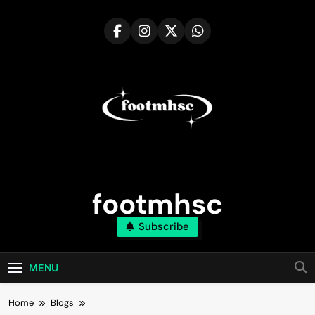
Skip
to
content
footmhsc
Subscribe
MENU
Home
Blogs