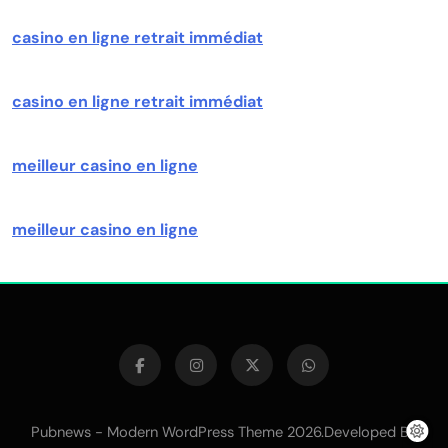
casino en ligne retrait immédiat
casino en ligne retrait immédiat
meilleur casino en ligne
meilleur casino en ligne
Pubnews - Modern WordPress Theme 2026.Developed By