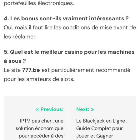
portefeuilles électroniques.
4. Les bonus sont-ils vraiment intéressants ?
Oui, mais il faut lire les conditions de mise avant de
les réclamer.
5. Quel est le meilleur casino pour les machines
à sous ?
Le site
777.be
est particulièrement recommandé
pour les amateurs de slots.
Post
Previous:
Next:
navigation
IPTV pas cher : une
Le Blackjack en Ligne :
solution économique
Guide Complet pour
pour accéder à des
Jouer et Gagner