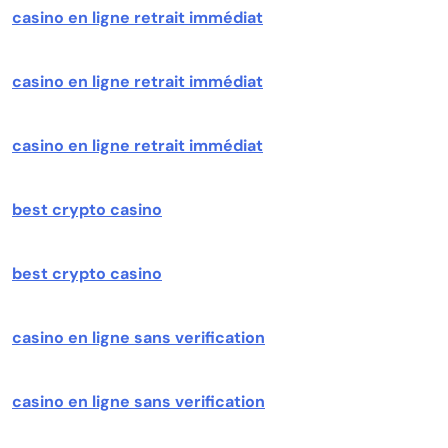
casino en ligne retrait immédiat
casino en ligne retrait immédiat
casino en ligne retrait immédiat
best crypto casino
best crypto casino
casino en ligne sans verification
casino en ligne sans verification