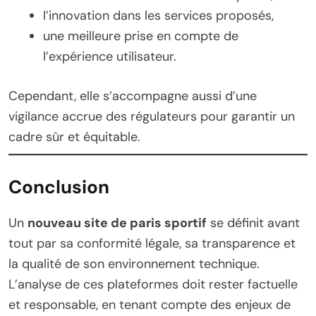
l’innovation dans les services proposés,
une meilleure prise en compte de
l’expérience utilisateur.
Cependant, elle s’accompagne aussi d’une
vigilance accrue des régulateurs pour garantir un
cadre sûr et équitable.
Conclusion
Un
nouveau site de paris sportif
se définit avant
tout par sa conformité légale, sa transparence et
la qualité de son environnement technique.
L’analyse de ces plateformes doit rester factuelle
et responsable, en tenant compte des enjeux de