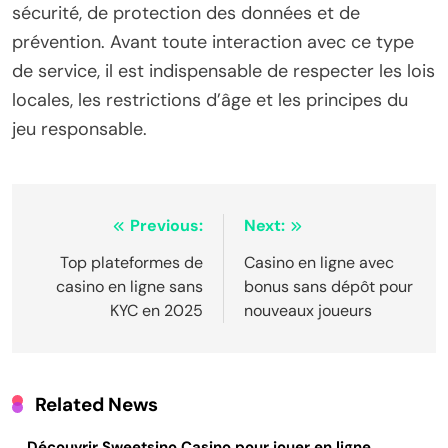
sécurité, de protection des données et de
prévention. Avant toute interaction avec ce type
de service, il est indispensable de respecter les lois
locales, les restrictions d’âge et les principes du
jeu responsable.
Post
Previous:
Next:
navigation
Top plateformes de
Casino en ligne avec
casino en ligne sans
bonus sans dépôt pour
KYC en 2025
nouveaux joueurs
Related News
Découvrir Sweetsino Casino pour jouer en ligne