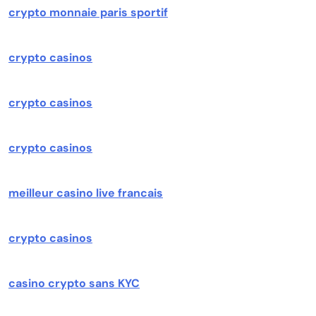
crypto monnaie paris sportif
crypto casinos
crypto casinos
crypto casinos
meilleur casino live francais
crypto casinos
casino crypto sans KYC