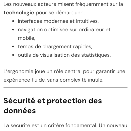
Les nouveaux acteurs misent fréquemment sur la
technologie
pour se démarquer :
interfaces modernes et intuitives,
navigation optimisée sur ordinateur et
mobile,
temps de chargement rapides,
outils de visualisation des statistiques.
L’ergonomie joue un rôle central pour garantir une
expérience fluide, sans complexité inutile.
Sécurité et protection des
données
La sécurité est un critère fondamental. Un nouveau