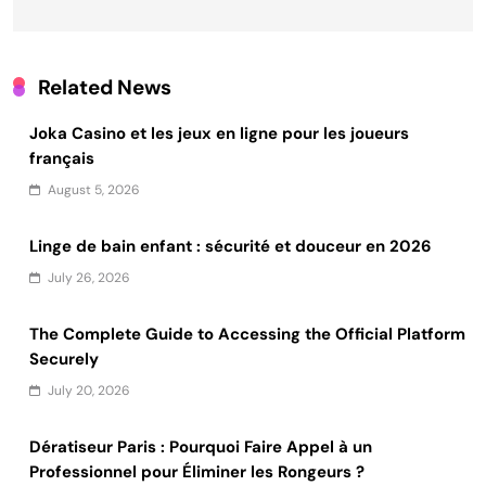
Related News
Joka Casino et les jeux en ligne pour les joueurs
français
August 5, 2026
Linge de bain enfant : sécurité et douceur en 2026
July 26, 2026
The Complete Guide to Accessing the Official Platform
Securely
July 20, 2026
Dératiseur Paris : Pourquoi Faire Appel à un
Professionnel pour Éliminer les Rongeurs ?