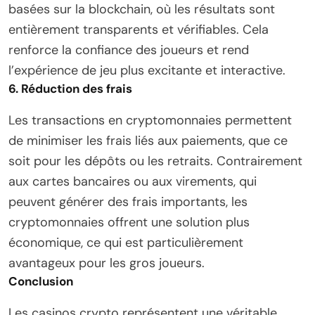
basées sur la blockchain, où les résultats sont
entièrement transparents et vérifiables. Cela
renforce la confiance des joueurs et rend
l’expérience de jeu plus excitante et interactive.
6. Réduction des frais
Les transactions en cryptomonnaies permettent
de minimiser les frais liés aux paiements, que ce
soit pour les dépôts ou les retraits. Contrairement
aux cartes bancaires ou aux virements, qui
peuvent générer des frais importants, les
cryptomonnaies offrent une solution plus
économique, ce qui est particulièrement
avantageux pour les gros joueurs.
Conclusion
Les casinos crypto représentent une véritable