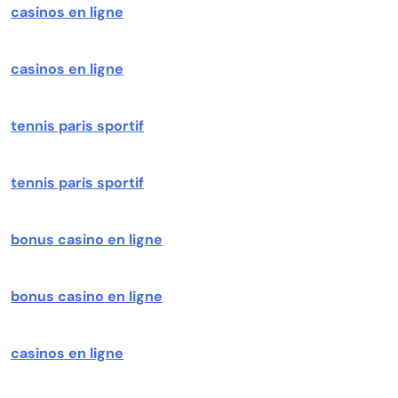
casinos en ligne
casinos en ligne
tennis paris sportif
tennis paris sportif
bonus casino en ligne
bonus casino en ligne
casinos en ligne