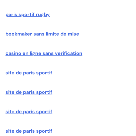
paris sportif rugby
bookmaker sans limite de mise
casino en ligne sans verification
site de paris sportif
site de paris sportif
site de paris sportif
site de paris sportif