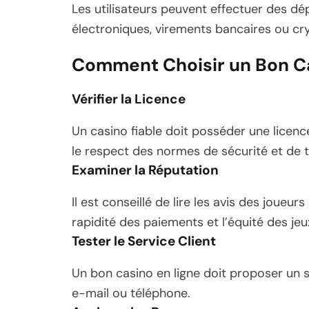
Les utilisateurs peuvent effectuer des dép
électroniques, virements bancaires ou cr
Comment Choisir un Bon Ca
Vérifier la Licence
Un casino fiable doit posséder une licenc
le respect des normes de sécurité et de 
Examiner la Réputation
Il est conseillé de lire les avis des joueurs
rapidité des paiements et l’équité des jeu
Tester le Service Client
Un bon casino en ligne doit proposer un su
e-mail ou téléphone.