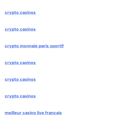
crypto casinos
crypto casinos
crypto monnaie paris sportif
crypto casinos
crypto casinos
crypto casinos
meilleur casino live francais