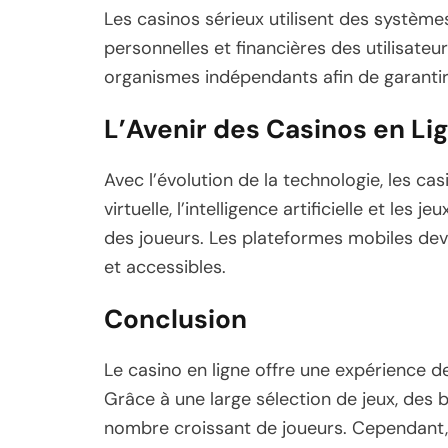
Les casinos sérieux utilisent des systèm
personnelles et financières des utilisate
organismes indépendants afin de garantir 
L’Avenir des Casinos en Li
Avec l’évolution de la technologie, les cas
virtuelle, l’intelligence artificielle et le
des joueurs. Les plateformes mobiles de
et accessibles.
Conclusion
Le casino en ligne offre une expérience d
Grâce à une large sélection de jeux, des bo
nombre croissant de joueurs. Cependant, i