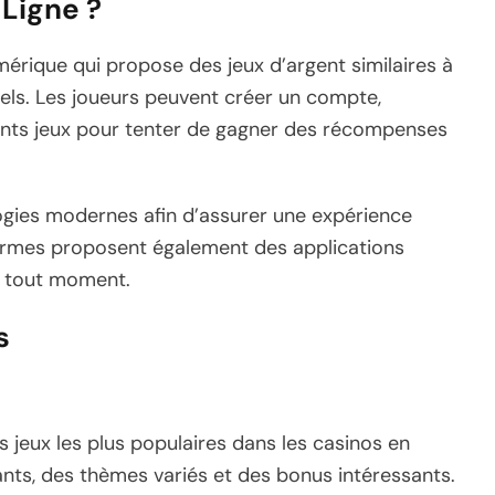
Ligne ?
érique qui propose des jeux d’argent similaires à
nels. Les joueurs peuvent créer un compte,
érents jeux pour tenter de gagner des récompenses
logies modernes afin d’assurer une expérience
eformes proposent également des applications
à tout moment.
s
 jeux les plus populaires dans les casinos en
yants, des thèmes variés et des bonus intéressants.