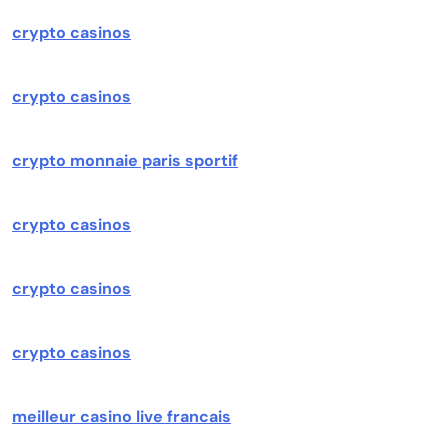
crypto casinos
crypto casinos
crypto monnaie paris sportif
crypto casinos
crypto casinos
crypto casinos
meilleur casino live francais