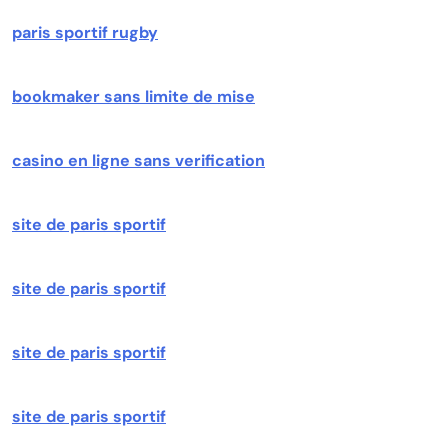
paris sportif rugby
bookmaker sans limite de mise
casino en ligne sans verification
site de paris sportif
site de paris sportif
site de paris sportif
site de paris sportif