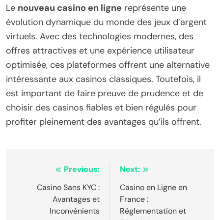
Le
nouveau casino en ligne
représente une
évolution dynamique du monde des jeux d’argent
virtuels. Avec des technologies modernes, des
offres attractives et une expérience utilisateur
optimisée, ces plateformes offrent une alternative
intéressante aux casinos classiques. Toutefois, il
est important de faire preuve de prudence et de
choisir des casinos fiables et bien régulés pour
profiter pleinement des avantages qu’ils offrent.
Post
Previous:
Next:
navigation
Casino Sans KYC :
Casino en Ligne en
Avantages et
France :
Inconvénients
Réglementation et