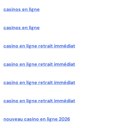
casinos en ligne
casinos en ligne
casino en ligne retrait immédiat
casino en ligne retrait immédiat
casino en ligne retrait immédiat
casino en ligne retrait immédiat
nouveau casino en ligne 2026