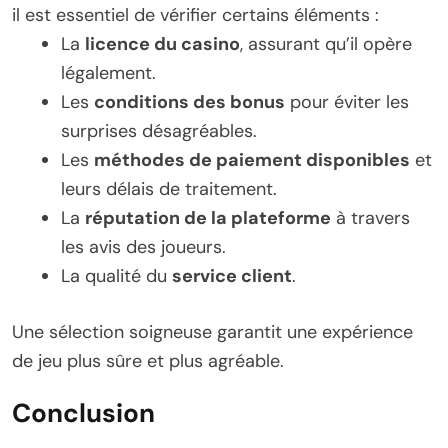
il est essentiel de vérifier certains éléments :
La
licence du casino
, assurant qu’il opère
légalement.
Les
conditions des bonus
pour éviter les
surprises désagréables.
Les
méthodes de paiement disponibles
et
leurs délais de traitement.
La
réputation de la plateforme
à travers
les avis des joueurs.
La qualité du
service client
.
Une sélection soigneuse garantit une expérience
de jeu plus sûre et plus agréable.
Conclusion