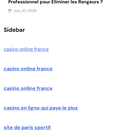
Professionnel pour Éliminer les Rongeurs ?
July 20, 2026
Sidebar
casino online france
casino online france
casino online france
casino en ligne qui paye le plus
site de paris sportif