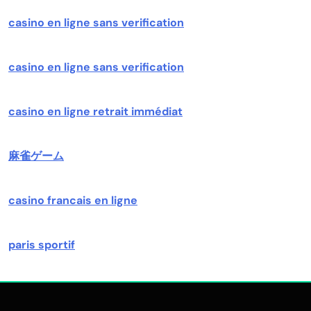
casino en ligne sans verification
casino en ligne sans verification
casino en ligne retrait immédiat
麻雀ゲーム
casino francais en ligne
paris sportif