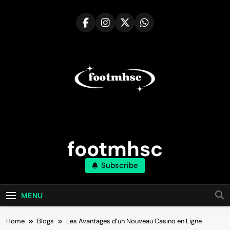
Skip
to
content
footmhsc
Subscribe
MENU
Home
Blogs
Les Avantages d’un Nouveau Casino en Ligne