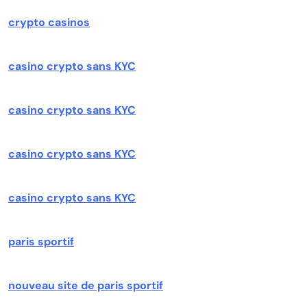
crypto casinos
casino crypto sans KYC
casino crypto sans KYC
casino crypto sans KYC
casino crypto sans KYC
paris sportif
nouveau site de paris sportif