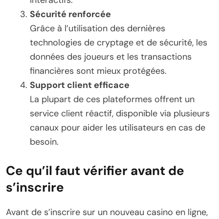
Sécurité renforcée
Grâce à l’utilisation des dernières
technologies de cryptage et de sécurité, les
données des joueurs et les transactions
financières sont mieux protégées.
Support client efficace
La plupart de ces plateformes offrent un
service client réactif, disponible via plusieurs
canaux pour aider les utilisateurs en cas de
besoin.
Ce qu’il faut vérifier avant de
s’inscrire
Avant de s’inscrire sur un nouveau casino en ligne,