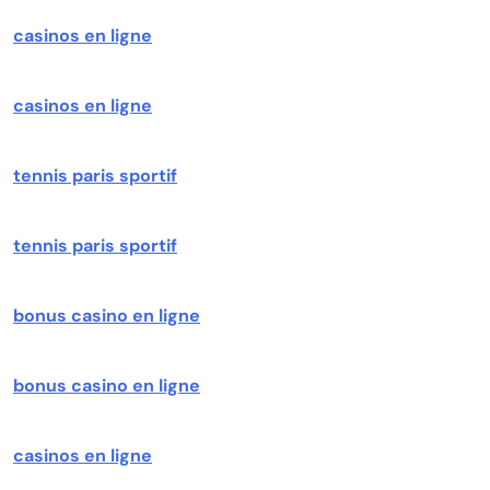
casinos en ligne
casinos en ligne
tennis paris sportif
tennis paris sportif
bonus casino en ligne
bonus casino en ligne
casinos en ligne