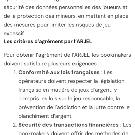
sécurité des données personnelles des joueurs et
de la protection des mineurs, en mettant en place
des mesures pour limiter les risques de jeu
excessif.
Les critères d’agrément par l’ARJEL
Pour obtenir l’agrément de l’ARJEL, les bookmakers
doivent satisfaire plusieurs exigences :
Conformité aux lois françaises
: Les
opérateurs doivent respecter la législation
française en matière de jeux d’argent, y
compris les lois sur le jeu responsable, la
prévention de l’addiction et la lutte contre le
blanchiment d’argent.
Sécurité des transactions financières
: Les
bookmakers doivent offrir des méthodes de