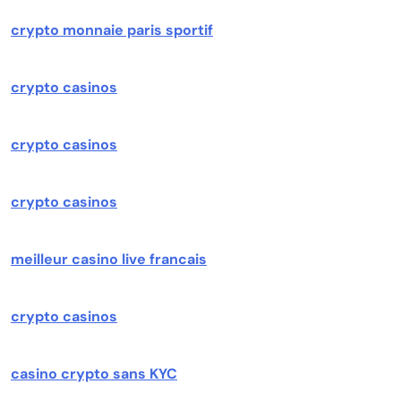
crypto monnaie paris sportif
crypto casinos
crypto casinos
crypto casinos
meilleur casino live francais
crypto casinos
casino crypto sans KYC