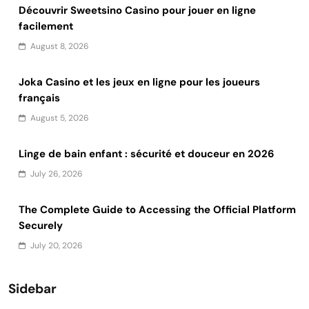
Découvrir Sweetsino Casino pour jouer en ligne
facilement
August 8, 2026
Joka Casino et les jeux en ligne pour les joueurs
français
August 5, 2026
Linge de bain enfant : sécurité et douceur en 2026
July 26, 2026
The Complete Guide to Accessing the Official Platform
Securely
July 20, 2026
Sidebar