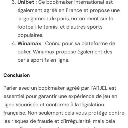
Unibet
: Ce bookmaker international est
également agréé en France et propose une
large gamme de paris, notamment sur le
football, le tennis, et d’autres sports
populaires.
Winamax
: Connu pour sa plateforme de
poker, Winamax propose également des
paris sportifs en ligne.
Conclusion
Parier avec un bookmaker agréé par l’ARJEL est
essentiel pour garantir une expérience de jeu en
ligne sécurisée et conforme à la législation
française. Non seulement cela vous protège contre
les risques de fraude et d’irrégularité, mais cela