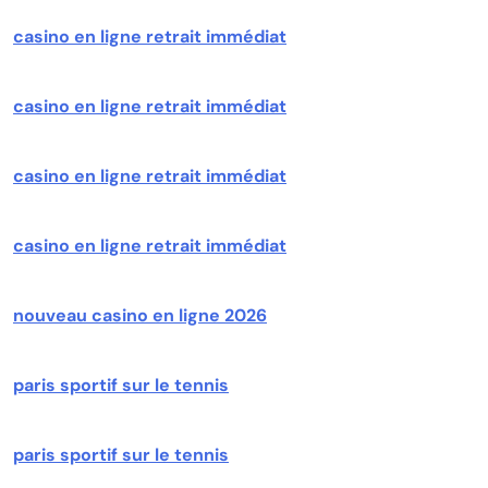
casino en ligne retrait immédiat
casino en ligne retrait immédiat
casino en ligne retrait immédiat
casino en ligne retrait immédiat
nouveau casino en ligne 2026
paris sportif sur le tennis
paris sportif sur le tennis