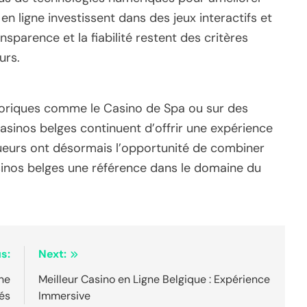
 en ligne investissent dans des jeux interactifs et
ansparence et la fiabilité restent des critères
urs.
toriques comme le Casino de Spa ou sur des
asinos belges continuent d’offrir une expérience
joueurs ont désormais l’opportunité de combiner
casinos belges une référence dans le domaine du
s:
Next:
ne
Meilleur Casino en Ligne Belgique : Expérience
és
Immersive