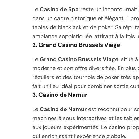
Le
Casino de Spa
reste un incontournable
dans un cadre historique et élégant, il 
tables de blackjack et de poker. Sa réput
ambiance sophistiquée, attirant à la fois l
2. Grand Casino Brussels Viage
Le
Grand Casino Brussels Viage
, situé 
moderne et son offre diversifiée. En plus
réguliers et des tournois de poker très ap
fait un lieu idéal pour combiner sortie cul
3. Casino de Namur
Le
Casino de Namur
est reconnu pour son
machines à sous interactives et les tables
aux joueurs expérimentés. Le casino pro
qui enrichissent l’expérience globale.