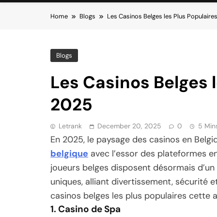
Home
Blogs
Les Casinos Belges les Plus Populaire
Blogs
Les Casinos Belges l
2025
Letrank
December 20, 2025
0
5 Min
En 2025, le paysage des casinos en Belg
belgique
avec l’essor des plateformes en 
joueurs belges disposent désormais d’un 
uniques, alliant divertissement, sécurité 
casinos belges les plus populaires cette 
1. Casino de Spa