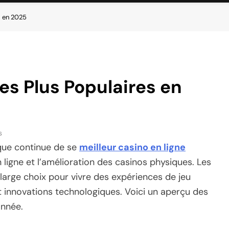
s en 2025
es Plus Populaires en
s
ique continue de se
meilleur casino en ligne
ligne et l’amélioration des casinos physiques. Les
large choix pour vivre des expériences de jeu
et innovations technologiques. Voici un aperçu des
année.