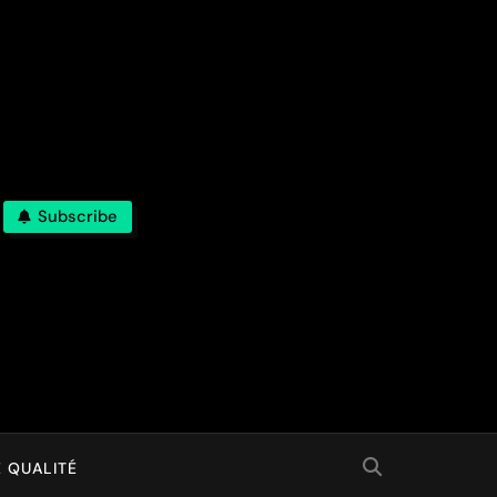
Subscribe
E QUALITÉ