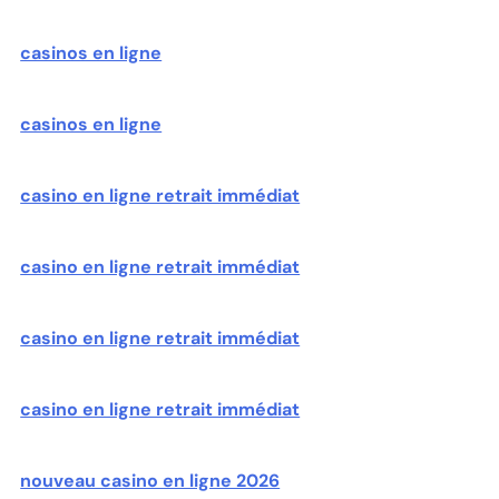
casinos en ligne
casinos en ligne
casino en ligne retrait immédiat
casino en ligne retrait immédiat
casino en ligne retrait immédiat
casino en ligne retrait immédiat
nouveau casino en ligne 2026