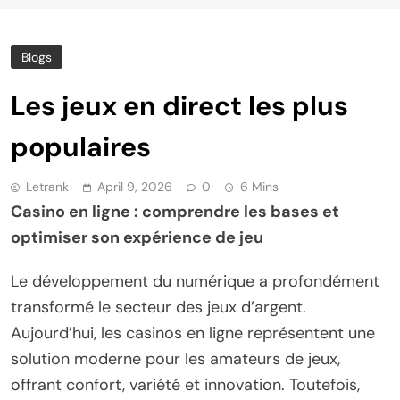
Blogs
Les jeux en direct les plus
populaires
Letrank
April 9, 2026
0
6 Mins
Casino en ligne : comprendre les bases et
optimiser son expérience de jeu
Le développement du numérique a profondément
transformé le secteur des jeux d’argent.
Aujourd’hui, les casinos en ligne représentent une
solution moderne pour les amateurs de jeux,
offrant confort, variété et innovation. Toutefois,