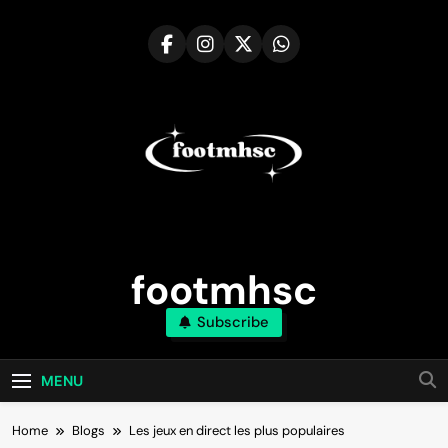
Skip
to
content
footmhsc
Subscribe
MENU
Home
Blogs
Les jeux en direct les plus populaires