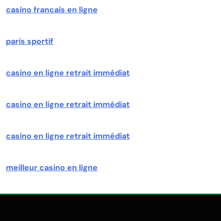
casino francais en ligne
paris sportif
casino en ligne retrait immédiat
casino en ligne retrait immédiat
casino en ligne retrait immédiat
meilleur casino en ligne