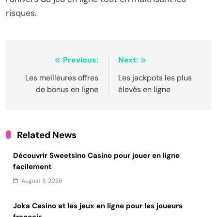
risques.
Post
Previous:
Next:
navigation
Les meilleures offres
Les jackpots les plus
de bonus en ligne
élevés en ligne
Related News
Découvrir Sweetsino Casino pour jouer en ligne
facilement
August 8, 2026
Joka Casino et les jeux en ligne pour les joueurs
français