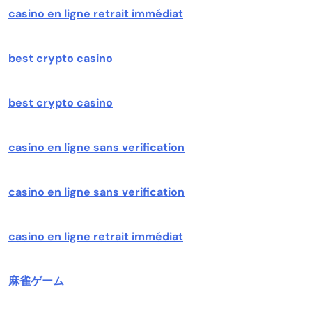
casino en ligne retrait immédiat
best crypto casino
best crypto casino
casino en ligne sans verification
casino en ligne sans verification
casino en ligne retrait immédiat
麻雀ゲーム