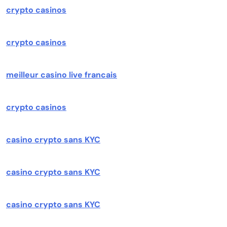
crypto casinos
crypto casinos
meilleur casino live francais
crypto casinos
casino crypto sans KYC
casino crypto sans KYC
casino crypto sans KYC