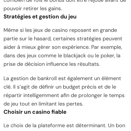
pouvoir retirer les gains.
Stratégies et gestion du jeu
Même si les jeux de casino reposent en grande
partie sur le hasard, certaines stratégies peuvent
aider à mieux gérer son expérience. Par exemple,
dans des jeux comme le blackjack ou le poker, la
prise de décision influence les résultats.
La gestion de bankroll est également un élément
clé. Il s’agit de définir un budget précis et de le
répartir intelligemment afin de prolonger le temps
de jeu tout en limitant les pertes.
Choisir un casino fiable
Le choix de la plateforme est déterminant. Un bon