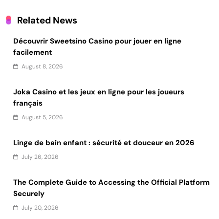
Related News
Découvrir Sweetsino Casino pour jouer en ligne
facilement
August 8, 2026
Joka Casino et les jeux en ligne pour les joueurs
français
August 5, 2026
Linge de bain enfant : sécurité et douceur en 2026
July 26, 2026
The Complete Guide to Accessing the Official Platform
Securely
July 20, 2026