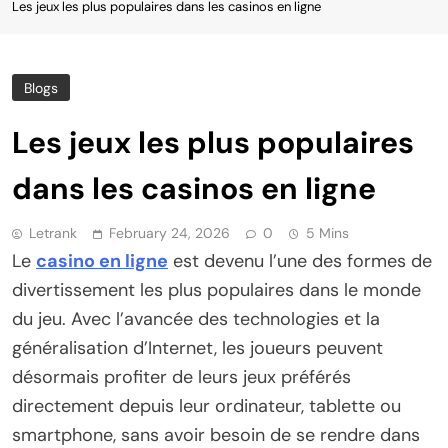
Les jeux les plus populaires dans les casinos en ligne
Blogs
Les jeux les plus populaires
dans les casinos en ligne
Letrank
February 24, 2026
0
5 Mins
Le
casino en ligne
est devenu l’une des formes de
divertissement les plus populaires dans le monde
du jeu. Avec l’avancée des technologies et la
généralisation d’Internet, les joueurs peuvent
désormais profiter de leurs jeux préférés
directement depuis leur ordinateur, tablette ou
smartphone, sans avoir besoin de se rendre dans