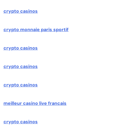
crypto casinos
crypto monnaie paris sportif
crypto casinos
crypto casinos
crypto casinos
meilleur casino live francais
crypto casinos