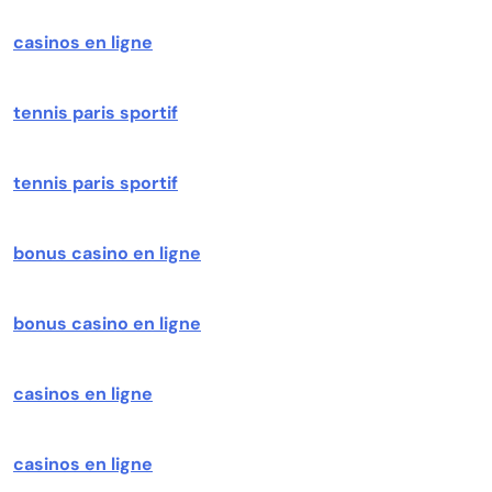
casinos en ligne
tennis paris sportif
tennis paris sportif
bonus casino en ligne
bonus casino en ligne
casinos en ligne
casinos en ligne