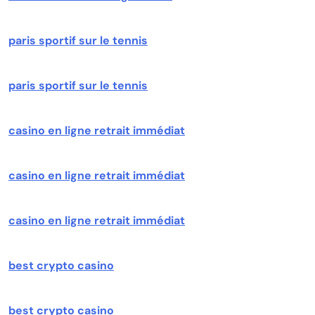
paris sportif sur le tennis
paris sportif sur le tennis
casino en ligne retrait immédiat
casino en ligne retrait immédiat
casino en ligne retrait immédiat
best crypto casino
best crypto casino