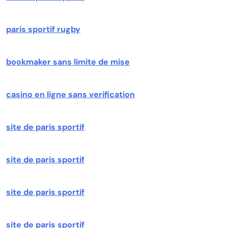
paris sportif rugby
bookmaker sans limite de mise
casino en ligne sans verification
site de paris sportif
site de paris sportif
site de paris sportif
site de paris sportif