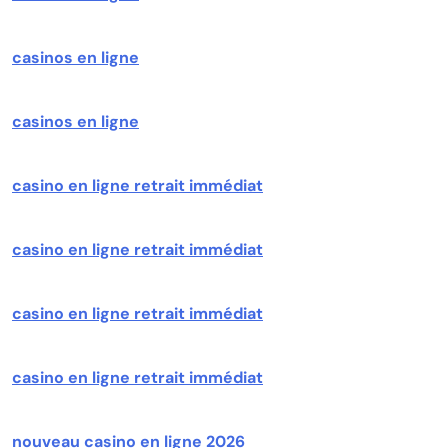
casinos en ligne
casinos en ligne
casino en ligne retrait immédiat
casino en ligne retrait immédiat
casino en ligne retrait immédiat
casino en ligne retrait immédiat
nouveau casino en ligne 2026