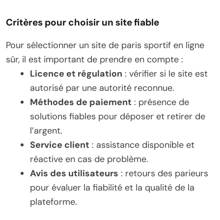
Critères pour choisir un site fiable
Pour sélectionner un site de paris sportif en ligne
sûr, il est important de prendre en compte :
Licence et régulation
: vérifier si le site est
autorisé par une autorité reconnue.
Méthodes de paiement
: présence de
solutions fiables pour déposer et retirer de
l’argent.
Service client
: assistance disponible et
réactive en cas de problème.
Avis des utilisateurs
: retours des parieurs
pour évaluer la fiabilité et la qualité de la
plateforme.