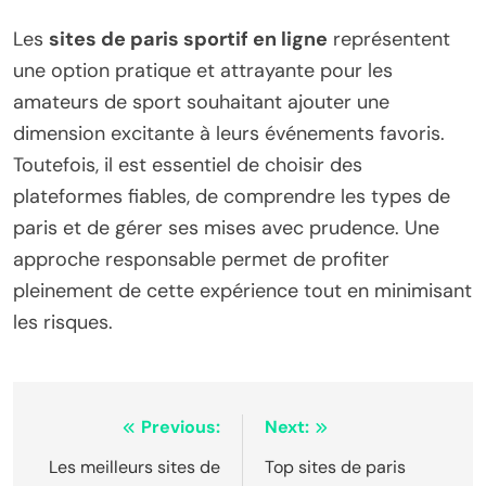
Les
sites de paris sportif en ligne
représentent
une option pratique et attrayante pour les
amateurs de sport souhaitant ajouter une
dimension excitante à leurs événements favoris.
Toutefois, il est essentiel de choisir des
plateformes fiables, de comprendre les types de
paris et de gérer ses mises avec prudence. Une
approche responsable permet de profiter
pleinement de cette expérience tout en minimisant
les risques.
Post
Previous:
Next:
navigation
Les meilleurs sites de
Top sites de paris