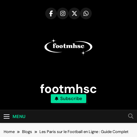
Skip
to
content
footmhsc
Subscribe
MENU
Home
Blogs
Les Paris sur le Football en Ligne : Guide Complet