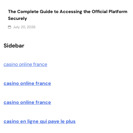
The Complete Guide to Accessing the Official Platform
Securely
July 20, 2026
Sidebar
casino online france
casino online france
casino online france
casino en ligne qui paye le plus