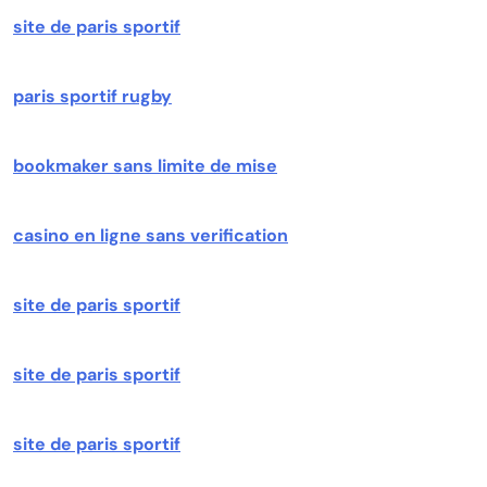
site de paris sportif
paris sportif rugby
bookmaker sans limite de mise
casino en ligne sans verification
site de paris sportif
site de paris sportif
site de paris sportif