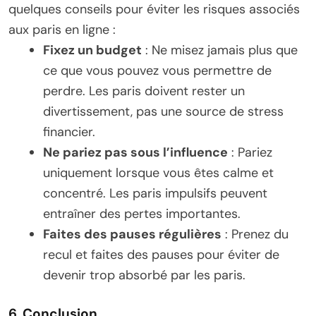
quelques conseils pour éviter les risques associés
aux paris en ligne :
Fixez un budget
: Ne misez jamais plus que
ce que vous pouvez vous permettre de
perdre. Les paris doivent rester un
divertissement, pas une source de stress
financier.
Ne pariez pas sous l’influence
: Pariez
uniquement lorsque vous êtes calme et
concentré. Les paris impulsifs peuvent
entraîner des pertes importantes.
Faites des pauses régulières
: Prenez du
recul et faites des pauses pour éviter de
devenir trop absorbé par les paris.
6.
Conclusion