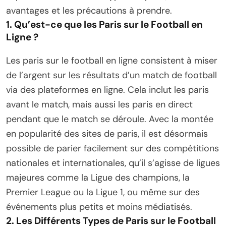
avantages et les précautions à prendre.
1.
Qu’est-ce que les Paris sur le Football en
Ligne ?
Les paris sur le football en ligne consistent à miser
de l’argent sur les résultats d’un match de football
via des plateformes en ligne. Cela inclut les paris
avant le match, mais aussi les paris en direct
pendant que le match se déroule. Avec la montée
en popularité des sites de paris, il est désormais
possible de parier facilement sur des compétitions
nationales et internationales, qu’il s’agisse de ligues
majeures comme la Ligue des champions, la
Premier League ou la Ligue 1, ou même sur des
événements plus petits et moins médiatisés.
2.
Les Différents Types de Paris sur le Football