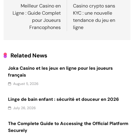
navigation
Meilleur Casino en
Casino crypto sans
Ligne : Guide Complet
KYC : une nouvelle
pour Joueurs
tendance du jeu en
Francophones
ligne
Related News
Joka Casino et les jeux en ligne pour les joueurs
français
August 5, 2026
Linge de bain enfant : sécurité et douceur en 2026
July 26, 2026
The Complete Guide to Accessing the Official Platform
Securely