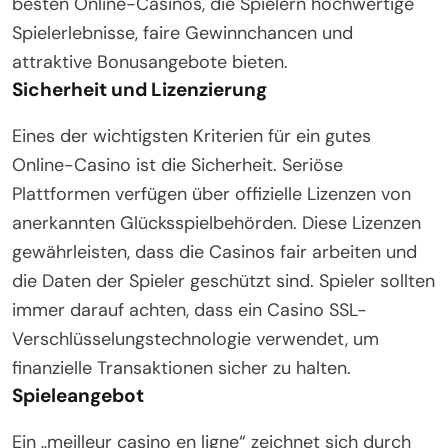
besten Online-Casinos, die Spielern hochwertige
Spielerlebnisse, faire Gewinnchancen und
attraktive Bonusangebote bieten.
Sicherheit und Lizenzierung
Eines der wichtigsten Kriterien für ein gutes
Online-Casino ist die Sicherheit. Seriöse
Plattformen verfügen über offizielle Lizenzen von
anerkannten Glücksspielbehörden. Diese Lizenzen
gewährleisten, dass die Casinos fair arbeiten und
die Daten der Spieler geschützt sind. Spieler sollten
immer darauf achten, dass ein Casino SSL-
Verschlüsselungstechnologie verwendet, um
finanzielle Transaktionen sicher zu halten.
Spieleangebot
Ein „meilleur casino en ligne“ zeichnet sich durch