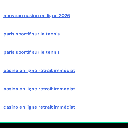
nouveau casino en ligne 2026
paris sportif sur le tennis
paris sportif sur le tennis
casino en ligne retrait immédiat
casino en ligne retrait immédiat
casino en ligne retrait immédiat