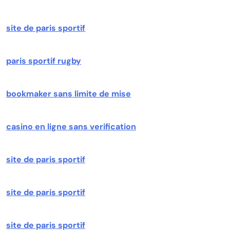
site de paris sportif
paris sportif rugby
bookmaker sans limite de mise
casino en ligne sans verification
site de paris sportif
site de paris sportif
site de paris sportif