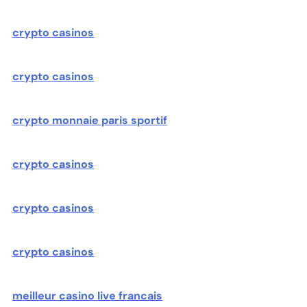
crypto casinos
crypto casinos
crypto monnaie paris sportif
crypto casinos
crypto casinos
crypto casinos
meilleur casino live francais