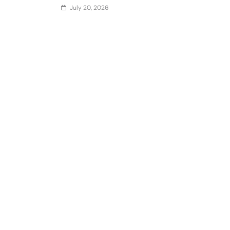
July 20, 2026