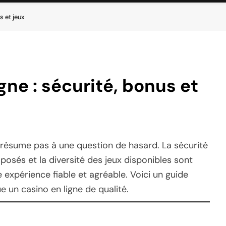
s et jeux
gne : sécurité, bonus et
résume pas à une question de hasard. La sécurité
posés et la diversité des jeux disponibles sont
e expérience fiable et agréable. Voici un guide
 un casino en ligne de qualité.