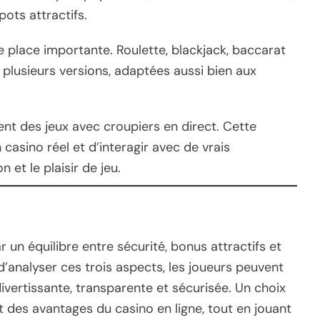
ots attractifs.
 place importante. Roulette, blackjack, baccarat
lusieurs versions, adaptées aussi bien aux
ent des jeux avec croupiers en direct. Cette
casino réel et d’interagir avec de vrais
 et le plaisir de jeu.
r un équilibre entre sécurité, bonus attractifs et
d’analyser ces trois aspects, les joueurs peuvent
divertissante, transparente et sécurisée. Un choix
nt des avantages du casino en ligne, tout en jouant