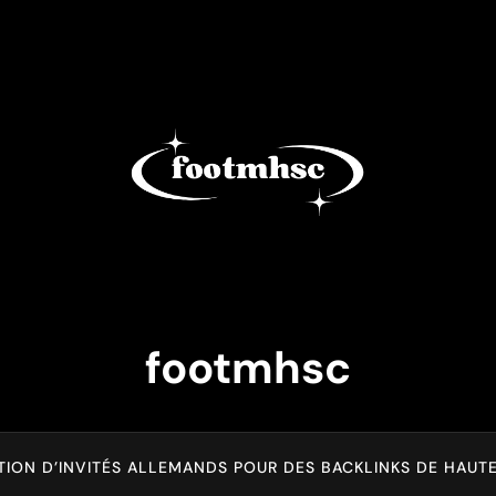
footmhsc
ATION D’INVITÉS ALLEMANDS POUR DES BACKLINKS DE HAUT