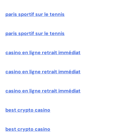
paris sportif sur le tennis
paris sportif sur le tennis
casino en ligne retrait immédiat
casino en ligne retrait immédiat
casino en ligne retrait immédiat
best crypto casino
best crypto casino