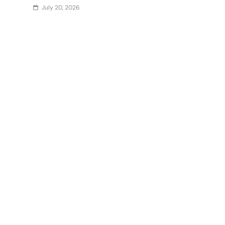
July 20, 2026