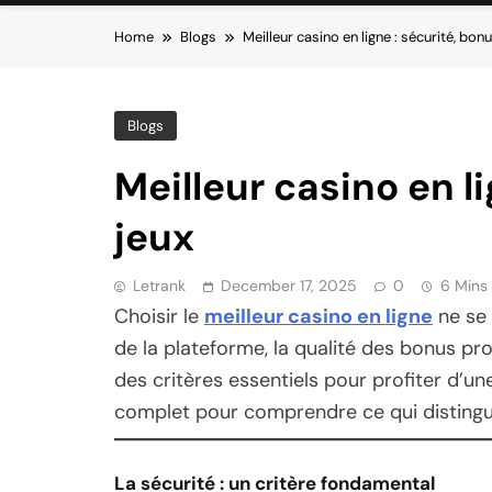
Home
Blogs
Meilleur casino en ligne : sécurité, bonu
Blogs
Meilleur casino en li
jeux
Letrank
December 17, 2025
0
6 Mins
Choisir le
meilleur casino en ligne
ne se 
de la plateforme, la qualité des bonus pro
des critères essentiels pour profiter d’un
complet pour comprendre ce qui distingue
La sécurité : un critère fondamental