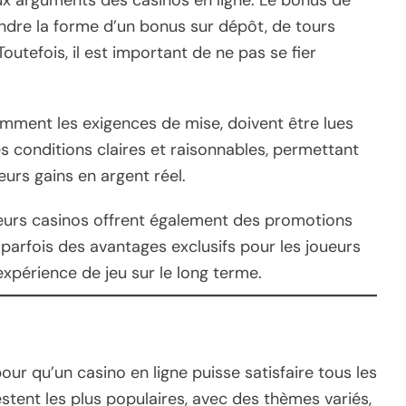
endre la forme d’un bonus sur dépôt, de tours
utefois, il est important de ne pas se fier
mment les exigences de mise, doivent être lues
 conditions claires et raisonnables, permettant
eurs gains en argent réel.
leurs casinos offrent également des promotions
 parfois des avantages exclusifs pour les joueurs
’expérience de jeu sur le long terme.
our qu’un casino en ligne puisse satisfaire tous les
estent les plus populaires, avec des thèmes variés,