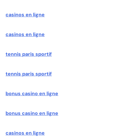
casinos en ligne
casinos en ligne
tennis paris sportif
tennis paris sportif
bonus casino en ligne
bonus casino en ligne
casinos en ligne