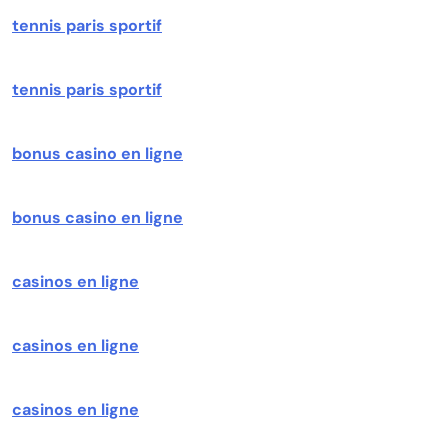
tennis paris sportif
tennis paris sportif
bonus casino en ligne
bonus casino en ligne
casinos en ligne
casinos en ligne
casinos en ligne