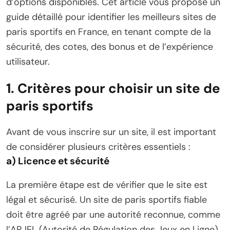
d’options disponibles. Cet article vous propose un
guide détaillé pour identifier les meilleurs sites de
paris sportifs en France, en tenant compte de la
sécurité, des cotes, des bonus et de l’expérience
utilisateur.
1. Critères pour choisir un site de
paris sportifs
Avant de vous inscrire sur un site, il est important
de considérer plusieurs critères essentiels :
a) Licence et sécurité
La première étape est de vérifier que le site est
légal et sécurisé. Un site de paris sportifs fiable
doit être agréé par une autorité reconnue, comme
l’ARJEL (Autorité de Régulation des Jeux en Ligne)