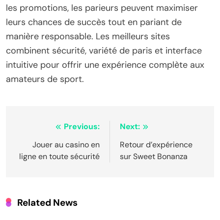
les promotions, les parieurs peuvent maximiser
leurs chances de succès tout en pariant de
manière responsable. Les meilleurs sites
combinent sécurité, variété de paris et interface
intuitive pour offrir une expérience complète aux
amateurs de sport.
Post
Previous:
Next:
navigation
Jouer au casino en
Retour d’expérience
ligne en toute sécurité
sur Sweet Bonanza
Related News