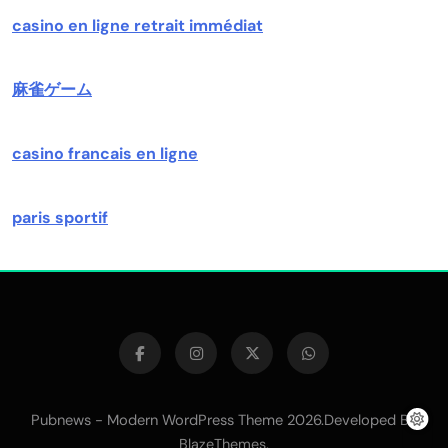
casino en ligne retrait immédiat
麻雀ゲーム
casino francais en ligne
paris sportif
Pubnews - Modern WordPress Theme 2026.Developed By
.
BlazeThemes