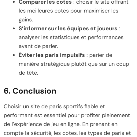
Comparer les cotes
: choisir le site offrant
les meilleures cotes pour maximiser les
gains.
S’informer sur les équipes et joueurs
:
analyser les statistiques et performances
avant de parier.
Éviter les paris impulsifs
: parier de
manière stratégique plutôt que sur un coup
de tête.
6. Conclusion
Choisir un site de paris sportifs fiable et
performant est essentiel pour profiter pleinement
de l’expérience de jeu en ligne. En prenant en
compte la sécurité, les cotes, les types de paris et