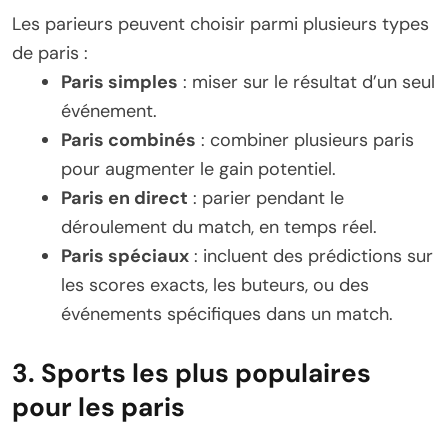
Les parieurs peuvent choisir parmi plusieurs types
de paris :
Paris simples
: miser sur le résultat d’un seul
événement.
Paris combinés
: combiner plusieurs paris
pour augmenter le gain potentiel.
Paris en direct
: parier pendant le
déroulement du match, en temps réel.
Paris spéciaux
: incluent des prédictions sur
les scores exacts, les buteurs, ou des
événements spécifiques dans un match.
3. Sports les plus populaires
pour les paris