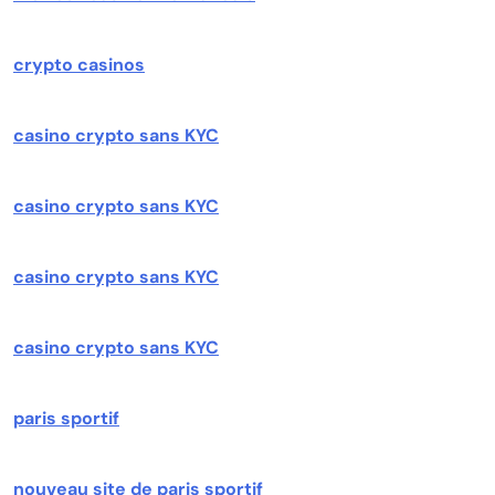
crypto casinos
casino crypto sans KYC
casino crypto sans KYC
casino crypto sans KYC
casino crypto sans KYC
paris sportif
nouveau site de paris sportif