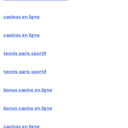
casinos en ligne
casinos en ligne
tennis paris sportif
tennis paris sportif
bonus casino en ligne
bonus casino en ligne
casinos en ligne