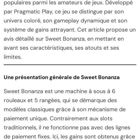
populaires parmi les amateurs de jeux. Développé
par Pragmatic Play, ce jeu se distingue par son
univers coloré, son gameplay dynamique et son
système de gains attrayant. Cet article propose un
avis détaillé sur Sweet Bonanza, en mettant en
avant ses caractéristiques, ses atouts et ses
limites.
Une présentation générale de Sweet Bonanza
Sweet Bonanza est une machine à sous à 6
rouleaux et 5 rangées, qui se démarque des
modèles classiques grâce à son mécanisme de
paiement unique. Contrairement aux slots
traditionnels, il ne fonctionne pas avec des lignes
de paiement fixes. Ici, les gains sont obtenus grâce