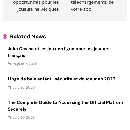
opportunités pour les
téléchargements de
joueurs helvétiques
votre app
Related News
Joka Casino et les jeux en ligne pour les joueurs
français
August 5, 2026
Linge de bain enfant : sécurité et douceur en 2026
July 26, 2026
The Complete Guide to Accessing the Official Platform
Securely
July 20, 2026