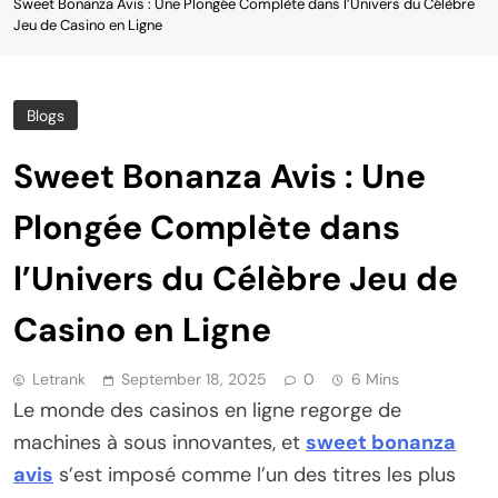
Sweet Bonanza Avis : Une Plongée Complète dans l’Univers du Célèbre
Jeu de Casino en Ligne
Blogs
Sweet Bonanza Avis : Une
Plongée Complète dans
l’Univers du Célèbre Jeu de
Casino en Ligne
Letrank
September 18, 2025
0
6 Mins
Le monde des casinos en ligne regorge de
machines à sous innovantes, et
sweet bonanza
avis
s’est imposé comme l’un des titres les plus