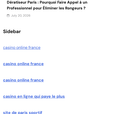
Dératiseur Paris : Pourquoi Faire Appel à un
Professionnel pour Éliminer les Rongeurs ?
July 20, 2026
Sidebar
casino online france
casino online france
casino online france
casino en ligne qui paye le plus
site de paris sportif