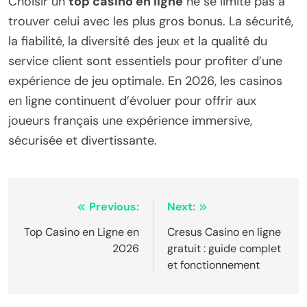
Choisir un
top casino en ligne
ne se limite pas à
trouver celui avec les plus gros bonus. La sécurité,
la fiabilité, la diversité des jeux et la qualité du
service client sont essentiels pour profiter d’une
expérience de jeu optimale. En 2026, les casinos
en ligne continuent d’évoluer pour offrir aux
joueurs français une expérience immersive,
sécurisée et divertissante.
Post
Previous:
Next:
navigation
Top Casino en Ligne en
Cresus Casino en ligne
2026
gratuit : guide complet
et fonctionnement