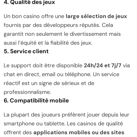
4.
Qualité des jeux
Un bon casino offre une
large sélection de jeux
fournis par des développeurs réputés. Cela
garantit non seulement le divertissement mais
aussi l’équité et la fiabilité des jeux.
5.
Service client
Le support doit être disponible
24h/24 et 7j/7
via
chat en direct, email ou téléphone. Un service
réactif est un signe de sérieux et de
professionnalisme.
6.
Compatibilité mobile
La plupart des joueurs préfèrent jouer depuis leur
smartphone ou tablette. Les casinos de qualité
offrent des
applications mobiles ou des sites