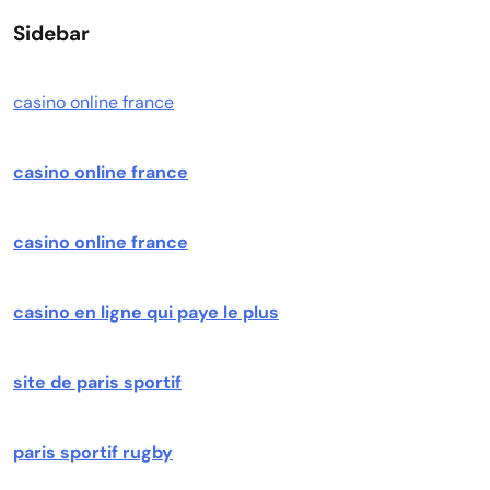
Sidebar
casino online france
casino online france
casino online france
casino en ligne qui paye le plus
site de paris sportif
paris sportif rugby