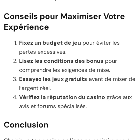
Conseils pour Maximiser Votre
Expérience
Fixez un budget de jeu
pour éviter les
pertes excessives.
Lisez les conditions des bonus
pour
comprendre les exigences de mise.
Essayez les jeux gratuits
avant de miser de
l’argent réel.
Vérifiez la réputation du casino
grâce aux
avis et forums spécialisés.
Conclusion