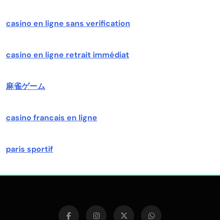
casino en ligne sans verification
casino en ligne retrait immédiat
麻雀ゲーム
casino francais en ligne
paris sportif