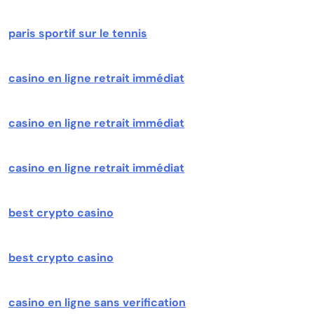
paris sportif sur le tennis
casino en ligne retrait immédiat
casino en ligne retrait immédiat
casino en ligne retrait immédiat
best crypto casino
best crypto casino
casino en ligne sans verification