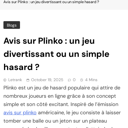
Avis sur Plinko : un jeu divertissant ou un simple hasard ?
Blogs
Avis sur Plinko : un jeu
divertissant ou un simple
hasard ?
Letrank
October 19, 2025
0
4 Mins
Plinko est un jeu de hasard populaire qui attire de
nombreux joueurs en ligne grâce à son concept
simple et son côté excitant. Inspiré de l’émission
avis sur plinko
américaine, le jeu consiste à laisser
tomber une balle ou un jeton sur un plateau