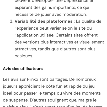
peuvent développer une dépendance en
espérant des gains importants, ce qui
nécessite de jouer avec modération.
Variabilité des plateformes
: La qualité de
l’expérience peut varier selon le site ou
l’application utilisée. Certains sites offrent
des versions plus interactives et visuellement
attractives, tandis que d’autres sont plus
basiques.
Avis des utilisateurs
Les avis sur Plinko sont partagés. De nombreux
joueurs apprécient le côté fun et rapide du jeu,
idéal pour passer le temps ou vivre des moments
de suspense. D’autres soulignent que, malgré le
plaisir du jeu, il s’agit avant tout d’un jeu de hasard