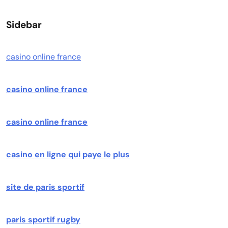
Sidebar
casino online france
casino online france
casino online france
casino en ligne qui paye le plus
site de paris sportif
paris sportif rugby