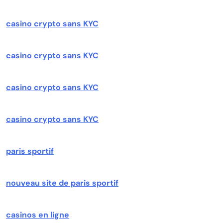
casino crypto sans KYC
casino crypto sans KYC
casino crypto sans KYC
casino crypto sans KYC
paris sportif
nouveau site de paris sportif
casinos en ligne