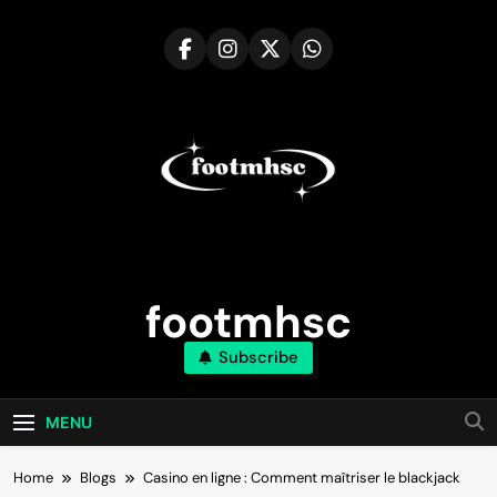
Skip
to
content
footmhsc
Subscribe
MENU
Home
Blogs
Casino en ligne : Comment maîtriser le blackjack