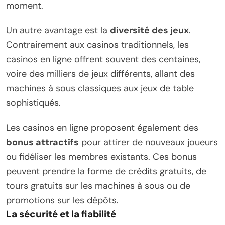
moment.
Un autre avantage est la
diversité des jeux
.
Contrairement aux casinos traditionnels, les
casinos en ligne offrent souvent des centaines,
voire des milliers de jeux différents, allant des
machines à sous classiques aux jeux de table
sophistiqués.
Les casinos en ligne proposent également des
bonus attractifs
pour attirer de nouveaux joueurs
ou fidéliser les membres existants. Ces bonus
peuvent prendre la forme de crédits gratuits, de
tours gratuits sur les machines à sous ou de
promotions sur les dépôts.
La sécurité et la fiabilité