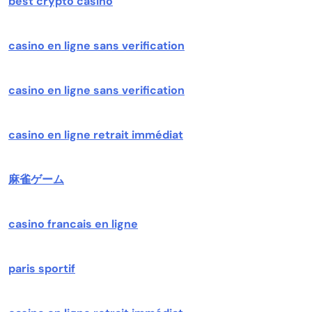
best crypto casino
casino en ligne sans verification
casino en ligne sans verification
casino en ligne retrait immédiat
麻雀ゲーム
casino francais en ligne
paris sportif