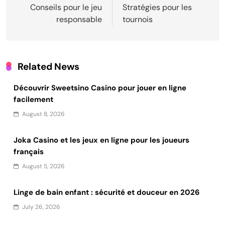
Conseils pour le jeu
Stratégies pour les
responsable
tournois
Related News
Découvrir Sweetsino Casino pour jouer en ligne
facilement
August 8, 2026
Joka Casino et les jeux en ligne pour les joueurs
français
August 5, 2026
Linge de bain enfant : sécurité et douceur en 2026
July 26, 2026