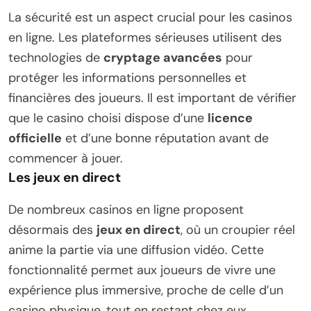
La sécurité est un aspect crucial pour les casinos
en ligne. Les plateformes sérieuses utilisent des
technologies de
cryptage avancées
pour
protéger les informations personnelles et
financières des joueurs. Il est important de vérifier
que le casino choisi dispose d’une
licence
officielle
et d’une bonne réputation avant de
commencer à jouer.
Les jeux en direct
De nombreux casinos en ligne proposent
désormais des
jeux en direct
, où un croupier réel
anime la partie via une diffusion vidéo. Cette
fonctionnalité permet aux joueurs de vivre une
expérience plus immersive, proche de celle d’un
casino physique, tout en restant chez eux.