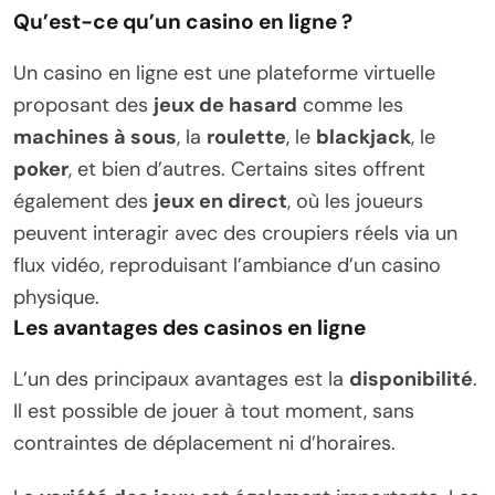
Qu’est-ce qu’un casino en ligne ?
Un casino en ligne est une plateforme virtuelle
proposant des
jeux de hasard
comme les
machines à sous
, la
roulette
, le
blackjack
, le
poker
, et bien d’autres. Certains sites offrent
également des
jeux en direct
, où les joueurs
peuvent interagir avec des croupiers réels via un
flux vidéo, reproduisant l’ambiance d’un casino
physique.
Les avantages des casinos en ligne
L’un des principaux avantages est la
disponibilité
.
Il est possible de jouer à tout moment, sans
contraintes de déplacement ni d’horaires.