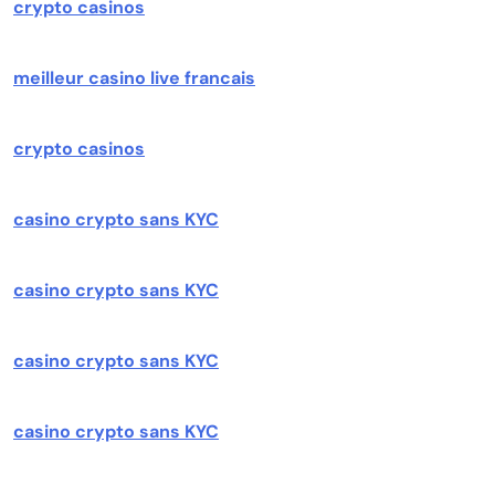
crypto casinos
meilleur casino live francais
crypto casinos
casino crypto sans KYC
casino crypto sans KYC
casino crypto sans KYC
casino crypto sans KYC