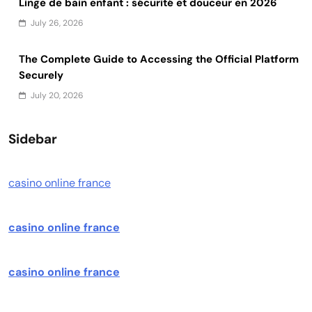
Linge de bain enfant : sécurité et douceur en 2026
July 26, 2026
The Complete Guide to Accessing the Official Platform
Securely
July 20, 2026
Sidebar
casino online france
casino online france
casino online france