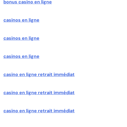
bonus casino en ligne
casinos en ligne
casinos en ligne
casinos en ligne
casino en ligne retrait immédiat
casino en ligne retrait immédiat
casino en ligne retrait immédiat