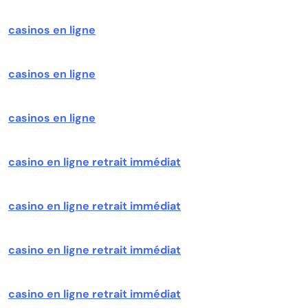
casinos en ligne
casinos en ligne
casinos en ligne
casino en ligne retrait immédiat
casino en ligne retrait immédiat
casino en ligne retrait immédiat
casino en ligne retrait immédiat