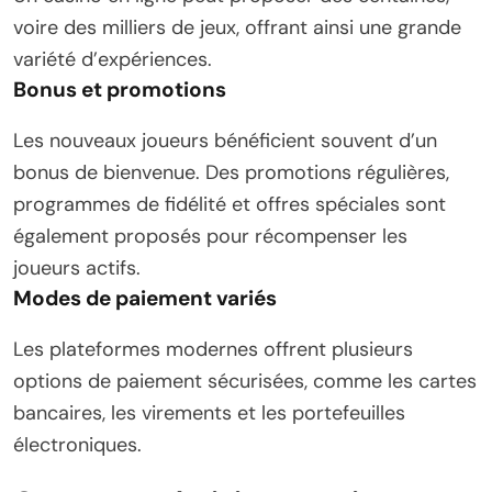
voire des milliers de jeux, offrant ainsi une grande
variété d’expériences.
Bonus et promotions
Les nouveaux joueurs bénéficient souvent d’un
bonus de bienvenue. Des promotions régulières,
programmes de fidélité et offres spéciales sont
également proposés pour récompenser les
joueurs actifs.
Modes de paiement variés
Les plateformes modernes offrent plusieurs
options de paiement sécurisées, comme les cartes
bancaires, les virements et les portefeuilles
électroniques.