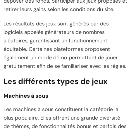
déposer des fonds, participer aux jeux proposés et
retirer leurs gains selon les conditions du site.
Les résultats des jeux sont générés par des
logiciels appelés générateurs de nombres
aléatoires, garantissant un fonctionnement
équitable. Certaines plateformes proposent
également un mode démo permettant de jouer
gratuitement afin de se familiariser avec les règles.
Les différents types de jeux
Machines à sous
Les machines à sous constituent la catégorie la
plus populaire. Elles offrent une grande diversité
de thèmes, de fonctionnalités bonus et parfois des