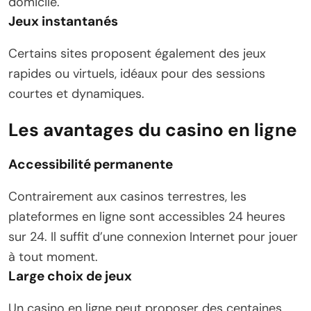
domicile.
Jeux instantanés
Certains sites proposent également des jeux
rapides ou virtuels, idéaux pour des sessions
courtes et dynamiques.
Les avantages du casino en ligne
Accessibilité permanente
Contrairement aux casinos terrestres, les
plateformes en ligne sont accessibles 24 heures
sur 24. Il suffit d’une connexion Internet pour jouer
à tout moment.
Large choix de jeux
Un casino en ligne peut proposer des centaines,