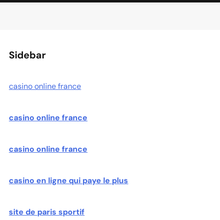
Sidebar
casino online france
casino online france
casino online france
casino en ligne qui paye le plus
site de paris sportif