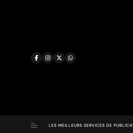
Skip
to
content
LES MEILLEURS SERVICES DE PUBLIC