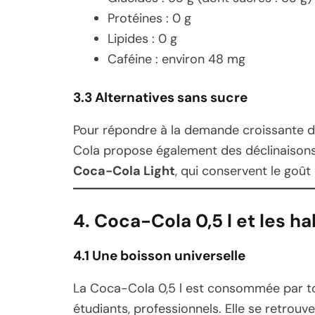
Protéines : 0 g
Lipides : 0 g
Caféine : environ 48 mg
3.3 Alternatives sans sucre
Pour répondre à la demande croissante 
Cola propose également des déclinaison
Coca-Cola Light
, qui conservent le goût
4. Coca-Cola 0,5 l et les 
4.1 Une boisson universelle
La Coca-Cola 0,5 l est consommée par tou
étudiants, professionnels. Elle se retrouve