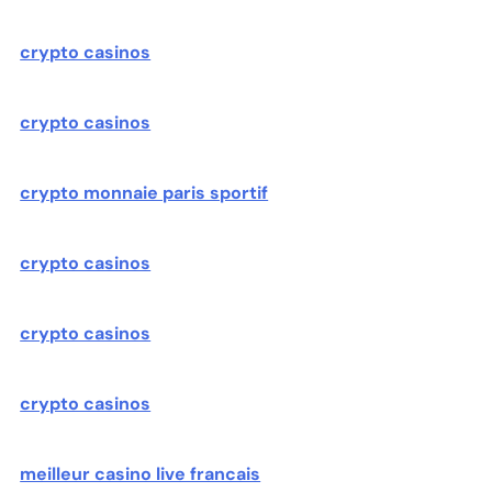
crypto casinos
crypto casinos
crypto monnaie paris sportif
crypto casinos
crypto casinos
crypto casinos
meilleur casino live francais