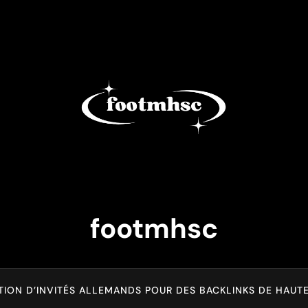
footmhsc
ATION D’INVITÉS ALLEMANDS POUR DES BACKLINKS DE HAUT