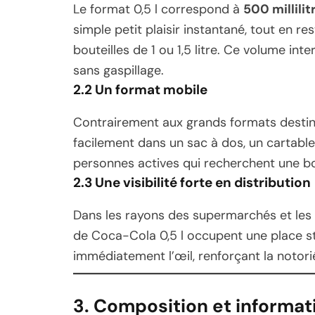
Le format 0,5 l correspond à
500 millilit
simple petit plaisir instantané, tout en r
bouteilles de 1 ou 1,5 litre. Ce volume i
sans gaspillage.
2.2 Un format mobile
Contrairement aux grands formats destinés 
facilement dans un sac à dos, un cartable 
personnes actives qui recherchent une bo
2.3 Une visibilité forte en distribution
Dans les rayons des supermarchés et les r
de Coca-Cola 0,5 l occupent une place st
immédiatement l’œil, renforçant la notorié
3. Composition et informati