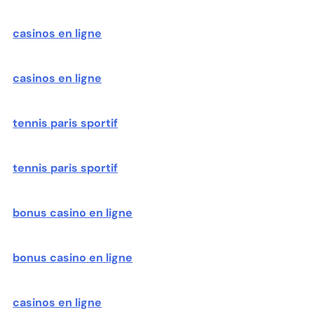
casinos en ligne
casinos en ligne
tennis paris sportif
tennis paris sportif
bonus casino en ligne
bonus casino en ligne
casinos en ligne