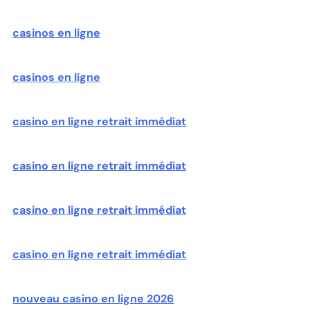
casinos en ligne
casinos en ligne
casino en ligne retrait immédiat
casino en ligne retrait immédiat
casino en ligne retrait immédiat
casino en ligne retrait immédiat
nouveau casino en ligne 2026