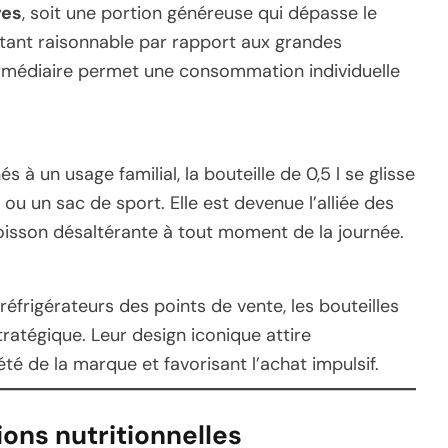
res
, soit une portion généreuse qui dépasse le
estant raisonnable par rapport aux grandes
ntermédiaire permet une consommation individuelle
à un usage familial, la bouteille de 0,5 l se glisse
ou un sac de sport. Elle est devenue l’alliée des
isson désaltérante à tout moment de la journée.
éfrigérateurs des points de vente, les bouteilles
ratégique. Leur design iconique attire
té de la marque et favorisant l’achat impulsif.
ons nutritionnelles