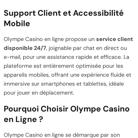
Support Client et Accessibilité
Mobile
Olympe Casino en ligne propose un
service client
disponible 24/7
, joignable par chat en direct ou
e-mail, pour une assistance rapide et efficace. La
plateforme est entièrement optimisée pour les
appareils mobiles, offrant une expérience fluide et
immersive sur smartphones et tablettes, idéale
pour jouer en déplacement.
Pourquoi Choisir Olympe Casino
en Ligne ?
Olympe Casino en ligne se démarque par son