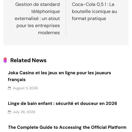
navigation
Gestion de standard
Coca-Cola 0,5 l : La
téléphonique
bouteille iconique au
externalisé : un atout
format pratique
pour les entreprises
modernes
Related News
Joka Casino et les jeux en ligne pour les joueurs
français
August 5, 2026
Linge de bain enfant : sécurité et douceur en 2026
July 26, 2026
The Complete Guide to Accessing the Official Platform