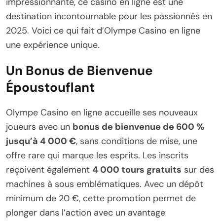
impressionnante, ce casino en ligne est une
destination incontournable pour les passionnés en
2025. Voici ce qui fait d’Olympe Casino en ligne
une expérience unique.
Un Bonus de Bienvenue
Époustouflant
Olympe Casino en ligne accueille ses nouveaux
joueurs avec un
bonus de bienvenue de 600 %
jusqu’à 4 000 €
, sans conditions de mise, une
offre rare qui marque les esprits. Les inscrits
reçoivent également
4 000 tours gratuits
sur des
machines à sous emblématiques. Avec un dépôt
minimum de 20 €, cette promotion permet de
plonger dans l’action avec un avantage