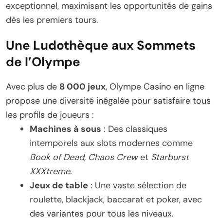
exceptionnel, maximisant les opportunités de gains
dès les premiers tours.
Une Ludothèque aux Sommets
de l’Olympe
Avec plus de
8 000 jeux
, Olympe Casino en ligne
propose une diversité inégalée pour satisfaire tous
les profils de joueurs :
Machines à sous
: Des classiques
intemporels aux slots modernes comme
Book of Dead
,
Chaos Crew
et
Starburst
XXXtreme
.
Jeux de table
: Une vaste sélection de
roulette, blackjack, baccarat et poker, avec
des variantes pour tous les niveaux.