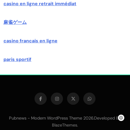
casino en ligne retrait immédiat
麻雀ゲーム
casino francais en ligne
paris sportif
Pubnews - Modern WordPress Theme 2026.Developed By
.
BlazeThemes