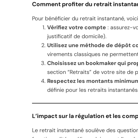
Comment profiter du retrait instanta
Pour bénéficier du retrait instantané, voi
Vérifiez votre compte
: assurez-vou
justificatif de domicile).
Utilisez une méthode de dépôt c
virements classiques ne permettent 
Choisissez un bookmaker qui pro
section “Retraits” de votre site de p
Respectez les montants minimu
définie pour les retraits instantanés
L’impact sur la régulation et les co
Le retrait instantané soulève des questio