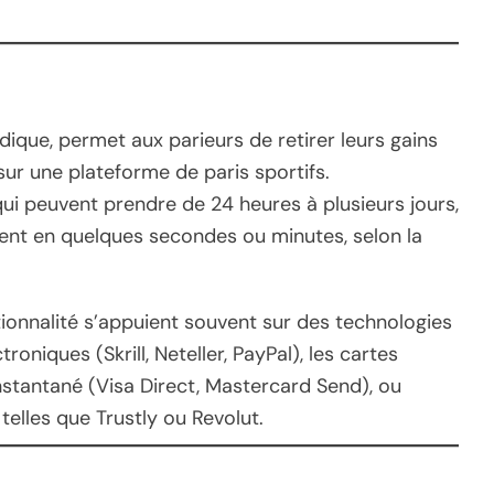
dique, permet aux parieurs de retirer leurs gains
ur une plateforme de paris sportifs.
qui peuvent prendre de 24 heures à plusieurs jours,
ment en quelques secondes ou minutes, selon la
ionnalité s’appuient souvent sur des technologies
oniques (Skrill, Neteller, PayPal), les cartes
stantané (Visa Direct, Mastercard Send), ou
elles que Trustly ou Revolut.