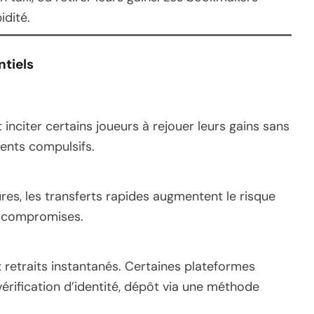
idité.
ntiels
inciter certains joueurs à rejouer leurs gains sans
ments compulsifs.
res, les transferts rapides augmentent le risque
t compromises.
x retraits instantanés. Certaines plateformes
érification d’identité, dépôt via une méthode