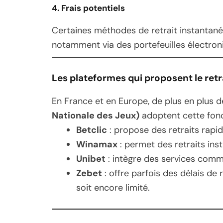
4.
Frais potentiels
Certaines méthodes de retrait instantané
notamment via des portefeuilles électron
Les plateformes qui proposent le retr
En France et en Europe, de plus en plus d
Nationale des Jeux)
adoptent cette fonc
Betclic
: propose des retraits rapid
Winamax
: permet des retraits ins
Unibet
: intègre des services comme
Zebet
: offre parfois des délais de 
soit encore limité.