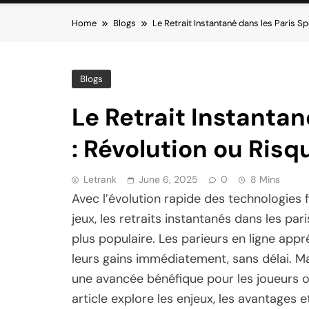
Home
Blogs
Le Retrait Instantané dans les Paris Sp
Blogs
Le Retrait Instantan
: Révolution ou Ris
Letrank
June 6, 2025
0
8 Mins
Avec l’évolution rapide des technologies 
jeux, les retraits instantanés dans les par
plus populaire. Les parieurs en ligne appr
leurs gains immédiatement, sans délai. M
une avancée bénéfique pour les joueurs 
article explore les enjeux, les avantages e