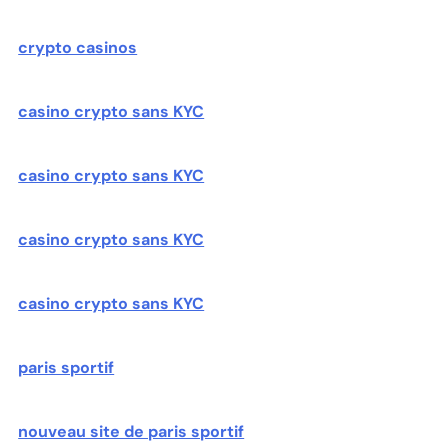
crypto casinos
casino crypto sans KYC
casino crypto sans KYC
casino crypto sans KYC
casino crypto sans KYC
paris sportif
nouveau site de paris sportif