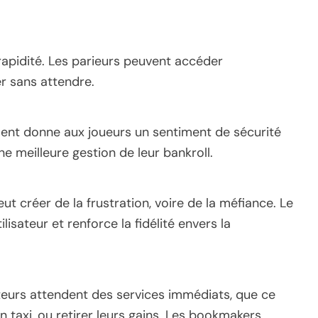
 rapidité. Les parieurs peuvent accéder
er sans attendre.
ent donne aux joueurs un sentiment de sécurité
ne meilleure gestion de leur bankroll.
ut créer de la frustration, voire de la méfiance. Le
lisateur et renforce la fidélité envers la
ateurs attendent des services immédiats, que ce
taxi, ou retirer leurs gains. Les bookmakers