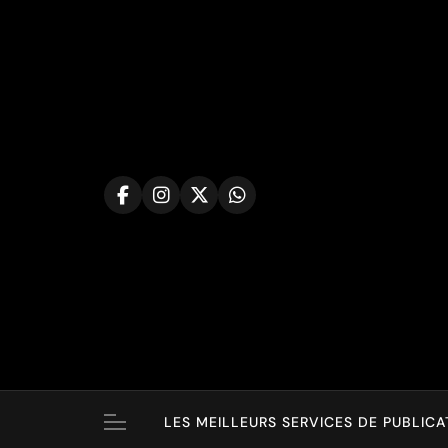
Skip
to
content
LES MEILLEURS SERVICES DE PUBLIC