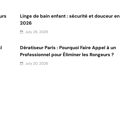
urs
Linge de bain enfant : sécurité et douceur en
2026
July 26, 2026
l
Dératiseur Paris : Pourquoi Faire Appel à un
Professionnel pour Éliminer les Rongeurs ?
July 20, 2026