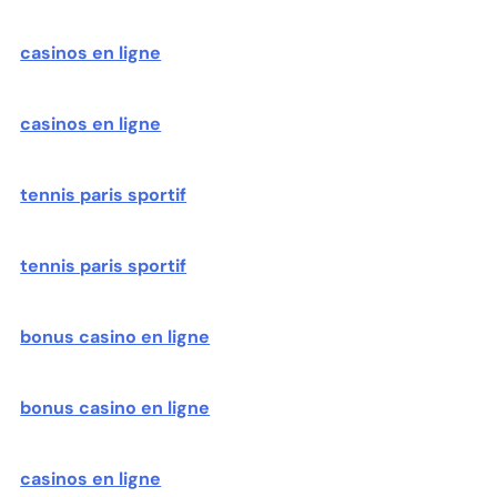
casinos en ligne
casinos en ligne
tennis paris sportif
tennis paris sportif
bonus casino en ligne
bonus casino en ligne
casinos en ligne