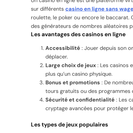
Un casino en ligne est une plateforme virt
sur différents
casino en ligne sans wage
roulette, le poker ou encore le baccarat. C
des générateurs de nombres aléatoires pou
Les avantages des casinos en ligne
Accessibilité
: Jouer depuis son or
déplacer.
Large choix de jeux
: Les casinos e
plus qu’un casino physique.
Bonus et promotions
: De nombreu
tours gratuits ou des programmes de
Sécurité et confidentialité
: Les c
cryptage avancées pour protéger l
Les types de jeux populaires