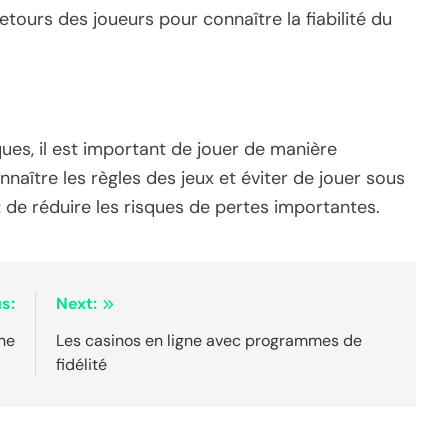
etours des joueurs pour connaître la fiabilité du
ques, il est important de jouer de manière
nnaître les règles des jeux et éviter de jouer sous
t de réduire les risques de pertes importantes.
s:
Next:
ne
Les casinos en ligne avec programmes de
fidélité