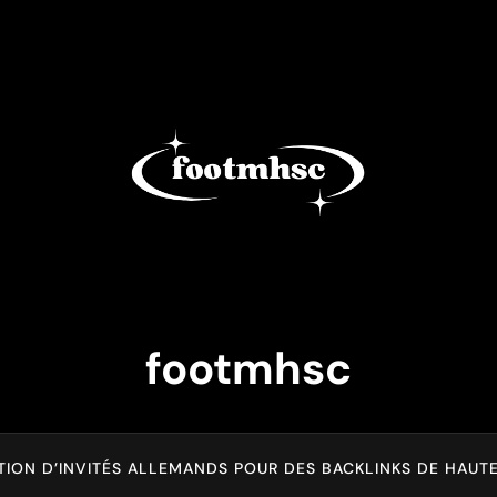
footmhsc
ATION D’INVITÉS ALLEMANDS POUR DES BACKLINKS DE HAUT