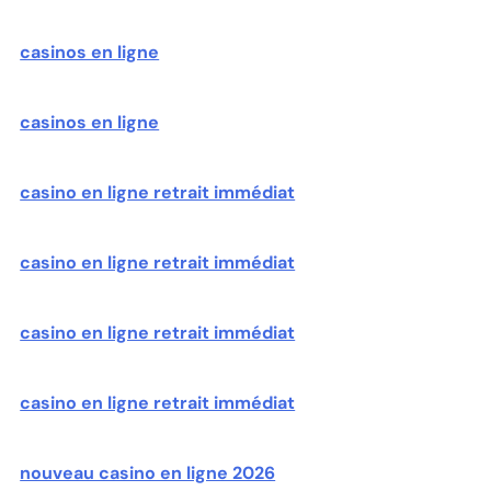
casinos en ligne
casinos en ligne
casino en ligne retrait immédiat
casino en ligne retrait immédiat
casino en ligne retrait immédiat
casino en ligne retrait immédiat
nouveau casino en ligne 2026