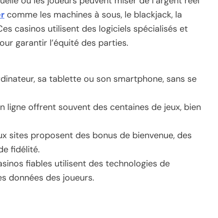
uelle où les joueurs peuvent miser de l’argent réel
r
comme les machines à sous, le blackjack, la
es casinos utilisent des logiciels spécialisés et
r garantir l’équité des parties.
dinateur, sa tablette ou son smartphone, sans se
n ligne offrent souvent des centaines de jeux, bien
x sites proposent des bonus de bienvenue, des
 fidélité.
asinos fiables utilisent des technologies de
es données des joueurs.