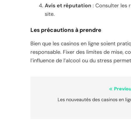
Avis et réputation
: Consulter les r
site.
Les précautions à prendre
Bien que les casinos en ligne soient prati
responsable. Fixer des limites de mise, co
l’influence de l’alcool ou du stress perme
Post
Previou
navigation
Les nouveautés des casinos en lig