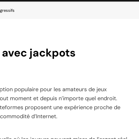
gressifs
e avec jackpots
tion populaire pour les amateurs de jeux
à tout moment et depuis n’importe quel endroit.
plateformes proposent une expérience proche de
a commodité d’Internet.