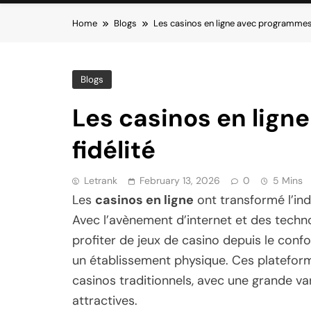
Home
Blogs
Les casinos en ligne avec programmes 
Blogs
Les casinos en lig
fidélité
Letrank
February 13, 2026
0
5 Mins
Les
casinos en ligne
ont transformé l’ind
Avec l’avènement d’internet et des techn
profiter de jeux de casino depuis le conf
un établissement physique. Ces plateforme
casinos traditionnels, avec une grande var
attractives.