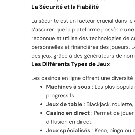
La Sécurité et la Fiabilité
La sécurité est un facteur crucial dans le 
s’assurer que la plateforme possède
une 
reconnue et utilise des technologies de 
personnelles et financières des joueurs. L
des jeux grâce à des générateurs de nombr
Les Différents Types de Jeux
Les casinos en ligne offrent une diversité
Machines à sous
: Les plus popula
progressifs.
Jeux de table
: Blackjack, roulette
Casino en direct
: Permet de jouer 
diffusion en direct.
Jeux spécialisés
: Keno, bingo ou c